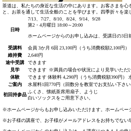
茶道は、私たちの身近な生活の中にあります。お客さまを心
と、お茶を通して生活全般のことを学びます。四季折々を楽
7/13、7/27、8/10、8/24、9/14、9/28
第2・4月曜日 18:00～20:00
日時
ホームページからのお申し込みは、受講日の3日
受講料
会員
3か月 6回 23,100円（うち消費税額2,100円）
維持費
2,640円
途中受講
できます
見学
できます
※満員の場合や状況により見学いただ
体験
できます
体験料
4,290円（うち消費税額390円）
ご案内
水屋料1回770円（回数分を教室でお支払い下さ
ふくさ、懐紙茶席用扇子、ようじ
初回持参品
白いソックスをご用意下さい。
※ホームページからもお申し込みいただけます。ホームペー
※お子様の講座で、お子様がメールアドレスをお持ちでない