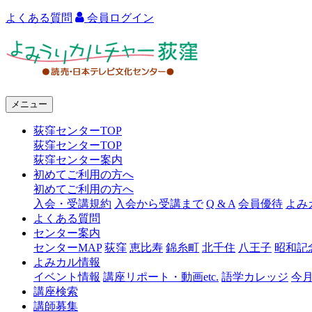
よくある質問
会員ログイン
よ
み
う
メニュー
り
荻窪センターTOP
カ
荻窪センターTOP
ル
荻窪センター案内
初めてご利用の方へ
チ
初めてご利用の方へ
ャ
入会・受講規約
入会から受講まで
Q & A
会員優待
よみ
よくある質問
ー
センター案内
センターMAP
荻窪
恵比寿
錦糸町
北千住
八王子
昭和記
荻
よみカル情報
窪
イベント情報
講座リポート・動画etc.
語学カレッジ
今
講座検索
講師募集