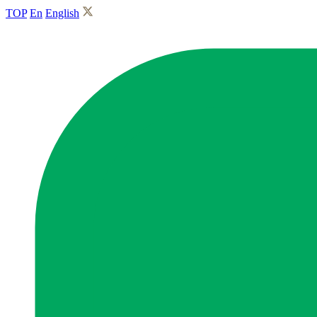
TOP
En
English