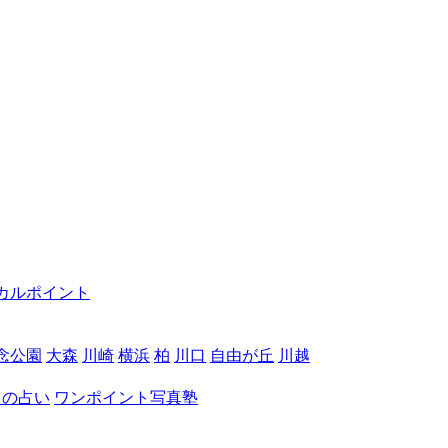
カルポイント
念公園
大森
川崎
横浜
柏
川口
自由が丘
川越
月の占い
ワンポイント写真塾