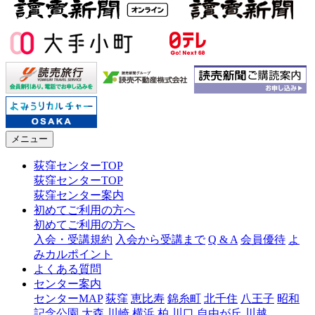
メニュー
荻窪センターTOP
荻窪センターTOP
荻窪センター案内
初めてご利用の方へ
初めてご利用の方へ
入会・受講規約
入会から受講まで
Q & A
会員優待
よ
みカルポイント
よくある質問
センター案内
センターMAP
荻窪
恵比寿
錦糸町
北千住
八王子
昭和
記念公園
大森
川崎
横浜
柏
川口
自由が丘
川越