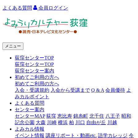
よくある質問
会員ログイン
よ
み
う
メニュー
り
荻窪センターTOP
カ
荻窪センターTOP
ル
荻窪センター案内
初めてご利用の方へ
チ
初めてご利用の方へ
ャ
入会・受講規約
入会から受講まで
Q & A
会員優待
よ
みカルポイント
ー
よくある質問
センター案内
荻
センターMAP
荻窪
恵比寿
錦糸町
北千住
八王子
昭和
窪
記念公園
大森
川崎
横浜
柏
川口
自由が丘
川越
よみカル情報
イベント情報
講座リポート・動画etc.
語学カレッジ
今