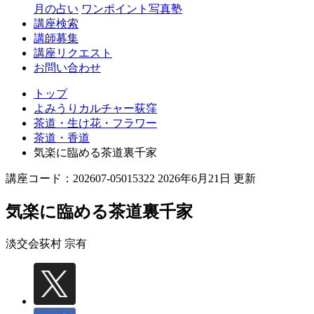
月の占い
ワンポイント写真塾
講座検索
講師募集
講座リクエスト
お問い合わせ
トップ
よみうりカルチャー荻窪
茶道・生け花・フラワー
茶道・香道
気楽に臨める茶道裏千家
講座コード：202607-05015322 2026年6月21日 更新
気楽に臨める茶道裏千家
淡交会
荻村 宗有