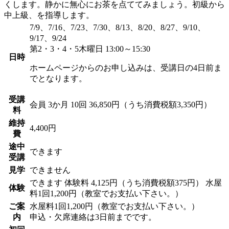
くします。静かに無心にお茶を点ててみましょう。初級から
中上級、を指導します。
7/9、7/16、7/23、7/30、8/13、8/20、8/27、9/10、
9/17、9/24
第2・3・4・5木曜日 13:00～15:30
日時
ホームページからのお申し込みは、受講日の4日前ま
でとなります。
受講
会員
3か月 10回 36,850円（うち消費税額3,350円）
料
維持
4,400円
費
途中
できます
受講
見学
できません
できます
体験料
4,125円（うち消費税額375円）
水屋
体験
料1回1,200円（教室でお支払い下さい。）
ご案
水屋料1回1,200円（教室でお支払い下さい。）
内
申込・欠席連絡は3日前までです。