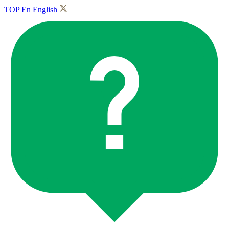
TOP
En
English