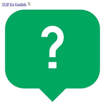
TOP
En
English