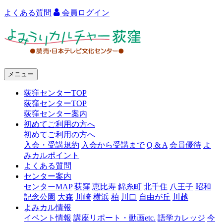
よくある質問
会員ログイン
よ
み
う
メニュー
り
荻窪センターTOP
カ
荻窪センターTOP
ル
荻窪センター案内
初めてご利用の方へ
チ
初めてご利用の方へ
ャ
入会・受講規約
入会から受講まで
Q & A
会員優待
よ
みカルポイント
ー
よくある質問
センター案内
荻
センターMAP
荻窪
恵比寿
錦糸町
北千住
八王子
昭和
窪
記念公園
大森
川崎
横浜
柏
川口
自由が丘
川越
よみカル情報
イベント情報
講座リポート・動画etc.
語学カレッジ
今