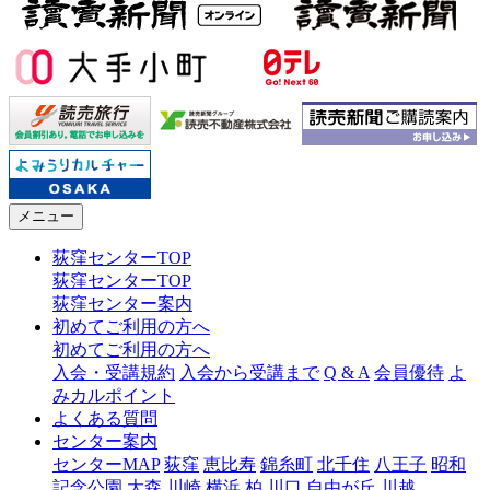
メニュー
荻窪センターTOP
荻窪センターTOP
荻窪センター案内
初めてご利用の方へ
初めてご利用の方へ
入会・受講規約
入会から受講まで
Q & A
会員優待
よ
みカルポイント
よくある質問
センター案内
センターMAP
荻窪
恵比寿
錦糸町
北千住
八王子
昭和
記念公園
大森
川崎
横浜
柏
川口
自由が丘
川越