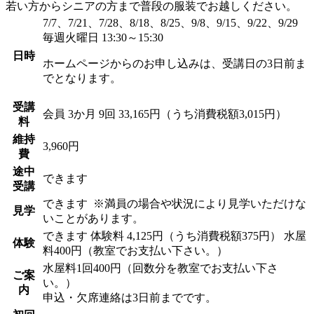
若い方からシニアの方まで普段の服装でお越しください。
7/7、7/21、7/28、8/18、8/25、9/8、9/15、9/22、9/29
毎週火曜日 13:30～15:30
日時
ホームページからのお申し込みは、受講日の3日前ま
でとなります。
受講
会員
3か月 9回 33,165円（うち消費税額3,015円）
料
維持
3,960円
費
途中
できます
受講
できます
※満員の場合や状況により見学いただけな
見学
いことがあります。
できます
体験料
4,125円（うち消費税額375円）
水屋
体験
料400円（教室でお支払い下さい。）
水屋料1回400円（回数分を教室でお支払い下さ
ご案
い。）
内
申込・欠席連絡は3日前までです。