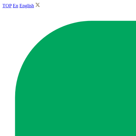
TOP
En
English