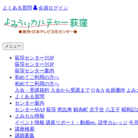
よくある質問
会員ログイン
よ
み
う
メニュー
り
荻窪センターTOP
カ
荻窪センターTOP
ル
荻窪センター案内
初めてご利用の方へ
チ
初めてご利用の方へ
ャ
入会・受講規約
入会から受講まで
Q & A
会員優待
よみ
よくある質問
ー
センター案内
センターMAP
荻窪
恵比寿
錦糸町
北千住
八王子
昭和記
荻
よみカル情報
窪
イベント情報
講座リポート・動画etc.
語学カレッジ
今
講座検索
講師募集