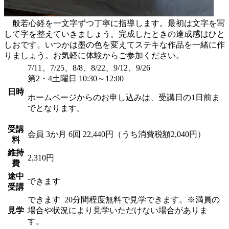
般若心経を一文字ずつ丁寧に指導します。最初は文字を写
して字を整えていきましょう。完成したときの達成感はひと
しおです。いつかは墨の色を変えてステキな作品を一緒に作
りましょう。お気軽に体験からご参加ください。
7/11、7/25、8/8、8/22、9/12、9/26
第2・4土曜日 10:30～12:00
日時
ホームページからのお申し込みは、受講日の1日前ま
でとなります。
受講
会員
3か月 6回 22,440円（うち消費税額2,040円）
料
維持
2,310円
費
途中
できます
受講
できます
20分間程度無料で見学できます。※満員の
見学
場合や状況により見学いただけない場合がありま
す。