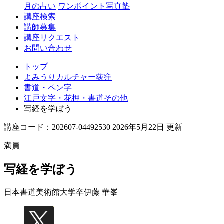
月の占い
ワンポイント写真塾
講座検索
講師募集
講座リクエスト
お問い合わせ
トップ
よみうりカルチャー荻窪
書道・ペン字
江戸文字・花押・書道その他
写経を学ぼう
講座コード：202607-04492530 2026年5月22日 更新
満員
写経を学ぼう
日本書道美術館大学卒
伊藤 華峯