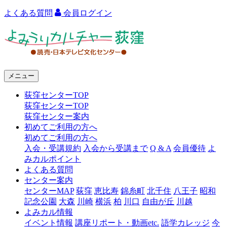
よくある質問
会員ログイン
よ
み
う
メニュー
り
荻窪センターTOP
カ
荻窪センターTOP
ル
荻窪センター案内
初めてご利用の方へ
チ
初めてご利用の方へ
ャ
入会・受講規約
入会から受講まで
Q & A
会員優待
よ
みカルポイント
ー
よくある質問
センター案内
荻
センターMAP
荻窪
恵比寿
錦糸町
北千住
八王子
昭和
窪
記念公園
大森
川崎
横浜
柏
川口
自由が丘
川越
よみカル情報
イベント情報
講座リポート・動画etc.
語学カレッジ
今