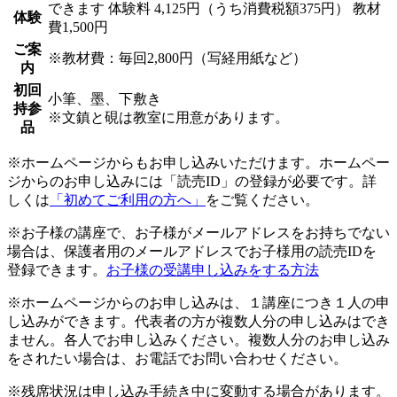
できます
体験料
4,125円（うち消費税額375円）
教材
体験
費1,500円
ご案
※教材費：毎回2,800円（写経用紙など）
内
初回
小筆、墨、下敷き
持参
※文鎮と硯は教室に用意があります。
品
※ホームページからもお申し込みいただけます。ホームペー
ジからのお申し込みには「読売ID」の登録が必要です。詳
しくは
「初めてご利用の方へ」
をご覧ください。
※お子様の講座で、お子様がメールアドレスをお持ちでない
場合は、保護者用のメールアドレスでお子様用の読売IDを
登録できます。
お子様の受講申し込みをする方法
※ホームページからのお申し込みは、１講座につき１人の申
し込みができます。代表者の方が複数人分の申し込みはでき
ません。各人でお申し込みください。複数人分のお申し込み
をされたい場合は、お電話でお問い合わせください。
※残席状況は申し込み手続き中に変動する場合があります。