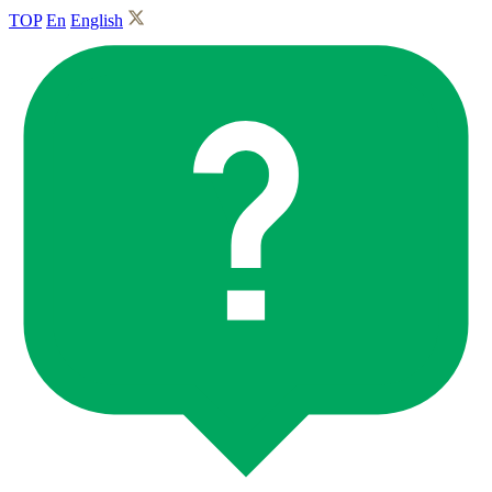
TOP
En
English