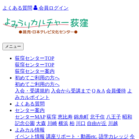
よくある質問
会員ログイン
よ
み
う
メニュー
り
荻窪センターTOP
カ
荻窪センターTOP
ル
荻窪センター案内
初めてご利用の方へ
チ
初めてご利用の方へ
ャ
入会・受講規約
入会から受講まで
Q & A
会員優待
よ
みカルポイント
ー
よくある質問
センター案内
荻
センターMAP
荻窪
恵比寿
錦糸町
北千住
八王子
昭和
窪
記念公園
大森
川崎
横浜
柏
川口
自由が丘
川越
よみカル情報
イベント情報
講座リポート・動画etc.
語学カレッジ
今