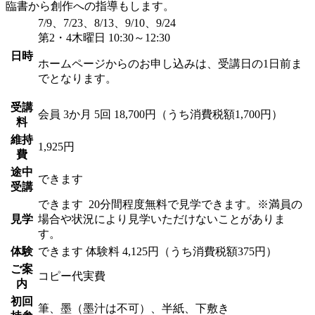
臨書から創作への指導もします。
7/9、7/23、8/13、9/10、9/24
第2・4木曜日 10:30～12:30
日時
ホームページからのお申し込みは、受講日の1日前ま
でとなります。
受講
会員
3か月 5回 18,700円（うち消費税額1,700円）
料
維持
1,925円
費
途中
できます
受講
できます
20分間程度無料で見学できます。※満員の
見学
場合や状況により見学いただけないことがありま
す。
体験
できます
体験料
4,125円（うち消費税額375円）
ご案
コピー代実費
内
初回
筆、墨（墨汁は不可）、半紙、下敷き