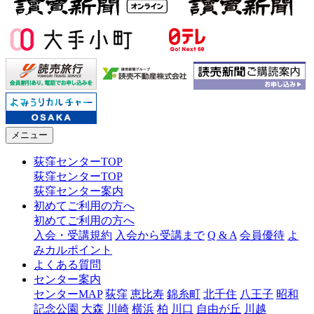
メニュー
荻窪センターTOP
荻窪センターTOP
荻窪センター案内
初めてご利用の方へ
初めてご利用の方へ
入会・受講規約
入会から受講まで
Q & A
会員優待
よ
みカルポイント
よくある質問
センター案内
センターMAP
荻窪
恵比寿
錦糸町
北千住
八王子
昭和
記念公園
大森
川崎
横浜
柏
川口
自由が丘
川越