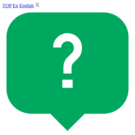
TOP
En
English