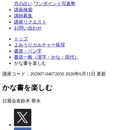
月の占い
ワンポイント写真塾
講座検索
講師募集
講座リクエスト
お問い合わせ
トップ
よみうりカルチャー荻窪
書道・ペン字
書道一般（漢字・かな・現代）
かな書を楽しむ
講座コード：202607-04072650 2026年6月11日 更新
かな書を楽しむ
日展会友
鈴木 華水