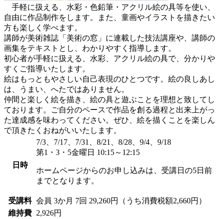
手軽に扱える、水彩・色鉛筆・アクリル絵の具等を使い、
自由に作品制作をします。また、童画やイラストを描きたい
方も楽しく学べます。
講師が美術雑誌「美術の窓」に連載した技法講座や、講師の
画集をテキストとし、わかりやすく指導します。
初心者が手軽に扱える、水彩、アクリル絵の具で、分かりや
すくご指導いたします。
絵はもっともやさしい自己表現のひとつです。絵の良しあし
は、うまい、へたではありません。
仲間と楽しく絵を描き、絵の具と遊ぶことを理想と致してし
ております。ご自分のペースで作品を創る過程と出来上がっ
た達成感を味わってください。ぜひ、絵を描くことを楽しん
で頂きたくおねがいいたします。
7/3、7/17、7/31、8/21、8/28、9/4、9/18
第1・3・5金曜日 10:15～12:15
日時
ホームページからのお申し込みは、受講日の5日前
までとなります。
受講料
会員
3か月 7回 29,260円（うち消費税額2,660円）
維持費
2,926円