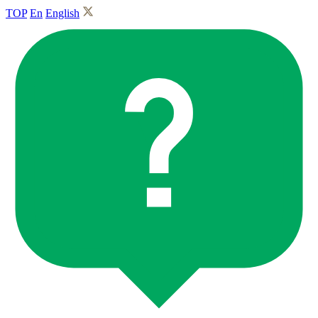
TOP
En
English