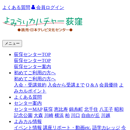
よくある質問
会員ログイン
よ
み
う
メニュー
り
荻窪センターTOP
カ
荻窪センターTOP
ル
荻窪センター案内
初めてご利用の方へ
チ
初めてご利用の方へ
ャ
入会・受講規約
入会から受講まで
Q & A
会員優待
よ
みカルポイント
ー
よくある質問
センター案内
荻
センターMAP
荻窪
恵比寿
錦糸町
北千住
八王子
昭和
窪
記念公園
大森
川崎
横浜
柏
川口
自由が丘
川越
よみカル情報
イベント情報
講座リポート・動画etc.
語学カレッジ
今