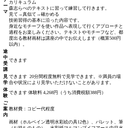
カリキュラム
ー
森志らべのテキストに習って練習して行きます。
マ
見て→真似て→確かめる
技術習得の基本に沿った内容です。
身近なモチーフを使い作品へ表現して行くアプローチと
過程をお楽しみください。テキストやモチーフなど、都
度出る教材画材は講座の中でお伝えします（概算500円
以内）。
途
中
できます
受
講
見
できます
20分間程度無料で見学できます。※満員の場
学
合や状況により見学いただけないことがあります。
体
できます
体験料
4,268円（うち消費税額388円）
験
ご
案
教材費：コピー代程度
内
画材（ホルベイン透明水彩絵の具12色）、パレット、筆
（お持ちのもの）、水彩紙マルマンブイフアール中目水