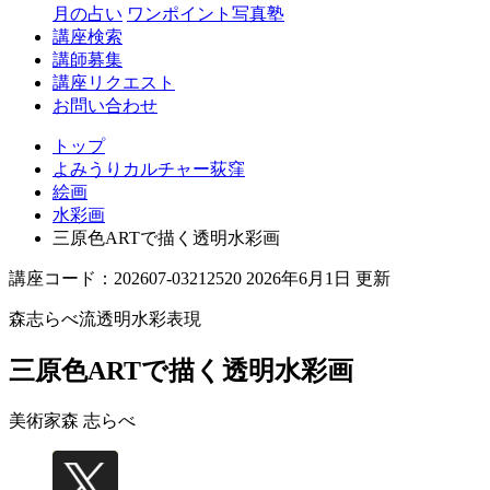
月の占い
ワンポイント写真塾
講座検索
講師募集
講座リクエスト
お問い合わせ
トップ
よみうりカルチャー荻窪
絵画
水彩画
三原色ARTで描く透明水彩画
講座コード：202607-03212520 2026年6月1日 更新
森志らべ流透明水彩表現
三原色ARTで描く透明水彩画
美術家
森 志らべ