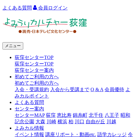
よくある質問
会員ログイン
よ
み
う
メニュー
り
荻窪センターTOP
カ
荻窪センターTOP
ル
荻窪センター案内
初めてご利用の方へ
チ
初めてご利用の方へ
ャ
入会・受講規約
入会から受講まで
Q & A
会員優待
よ
みカルポイント
ー
よくある質問
センター案内
荻
センターMAP
荻窪
恵比寿
錦糸町
北千住
八王子
昭和
窪
記念公園
大森
川崎
横浜
柏
川口
自由が丘
川越
よみカル情報
イベント情報
講座リポート・動画etc.
語学カレッジ
今