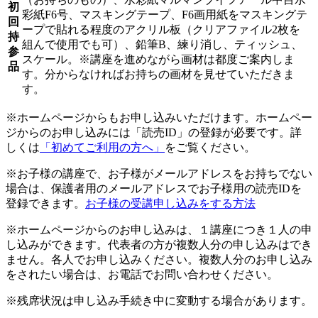
初
彩紙F6号、マスキングテープ、F6画用紙をマスキングテ
回
ープで貼れる程度のアクリル板（クリアファイル2枚を
持
組んで使用でも可）、鉛筆B、練り消し、ティッシュ、
参
スケール。※講座を進めながら画材は都度ご案内しま
品
す。分からなければお持ちの画材を見せていただきま
す。
※ホームページからもお申し込みいただけます。ホームペー
ジからのお申し込みには「読売ID」の登録が必要です。詳
しくは
「初めてご利用の方へ」
をご覧ください。
※お子様の講座で、お子様がメールアドレスをお持ちでない
場合は、保護者用のメールアドレスでお子様用の読売IDを
登録できます。
お子様の受講申し込みをする方法
※ホームページからのお申し込みは、１講座につき１人の申
し込みができます。代表者の方が複数人分の申し込みはでき
ません。各人でお申し込みください。複数人分のお申し込み
をされたい場合は、お電話でお問い合わせください。
※残席状況は申し込み手続き中に変動する場合があります。