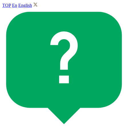
TOP
En
English