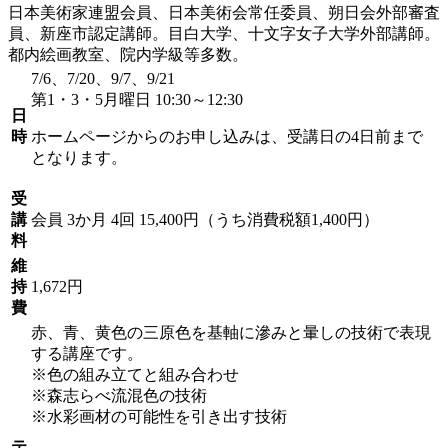
日本美術家連盟会員、日本美術会常任委員、朔日会外部審査
員、新座市認定講師。目白大学、十文字女子大学外部講師。
都内絵画教室、院内学級等多数。
7/6、7/20、9/7、9/21
第1・3・5月曜日 10:30～12:30
日
時
ホームページからのお申し込みは、受講日の4日前まで
となります。
受
講
会員
3か月 4回 15,400円（うち消費税額1,400円）
料
維
持
1,672円
費
赤、青、黄色の三原色を基軸に滲みと暈しの技術で表現
する講座です。
※色の組み立てと組み合わせ
※森志らべ流混色の技術
※水彩画材の可能性を引き出す技術
テ