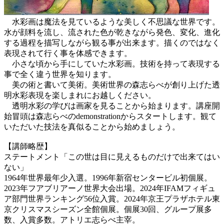
水彩画は魔法を見ているような美しく不思議な世界です。
水が顔料を流し、流された色が乾きながら発色、変化、進化
する過程を描写しながら観る事が出来ます。描くのではなく
表現されて行く事を体感できます。
小さな頃から手にしていた水彩画。技術を持って表現する
事で全く違う世界を知ります。
美の術と書いて美術。美術世界の森志らべが創り上げた透
明水彩表現を楽しまれにお越しください。
透明水彩の学びは画家を見ることから始まります。講座開
始冒頭は森志らべのdemonstrationからスタートします。観て
いただいた技法を真似ることから始めましょう。
【講師略歴】
ステートメント「この世は目に見えるものだけで出来てはい
ない」
1964年世界最年少入選。1996年新宿センタービル初個展。
2023年フアブリアーノ世界大会出場。2024年IFAMフィギュ
ア部門世界ランキング56位入賞。2024年京王プラザホテル東
京クリスマスシーズン全館個展。個展30回、グループ展多
数、入賞多数。アトリエ志らべ主宰。