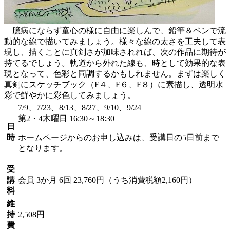
臆病にならず童心の様に自由に楽しんで、鉛筆＆ペンで流
動的な線で描いてみましょう。様々な線の太さを工夫して表
現し、描くことに真剣さが加味されれば、次の作品に期待が
持てるでしょう。軌道から外れた線も、時として効果的な表
現となって、色彩と同調するかもしれません。まずは楽しく
真剣にスケッチブック（F４、F６、F８）に素描し、透明水
彩で鮮やかに彩色してみましょう。
7/9、7/23、8/13、8/27、9/10、9/24
第2・4木曜日 16:30～18:30
日
時
ホームページからのお申し込みは、受講日の5日前まで
となります。
受
講
会員
3か月 6回 23,760円（うち消費税額2,160円）
料
維
持
2,508円
費