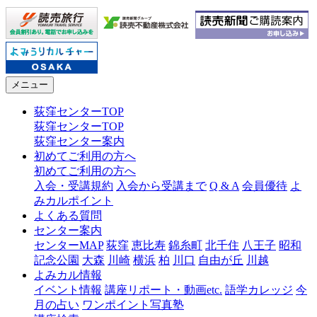
メニュー
荻窪センターTOP
荻窪センターTOP
荻窪センター案内
初めてご利用の方へ
初めてご利用の方へ
入会・受講規約
入会から受講まで
Q & A
会員優待
よ
みカルポイント
よくある質問
センター案内
センターMAP
荻窪
恵比寿
錦糸町
北千住
八王子
昭和
記念公園
大森
川崎
横浜
柏
川口
自由が丘
川越
よみカル情報
イベント情報
講座リポート・動画etc.
語学カレッジ
今
月の占い
ワンポイント写真塾