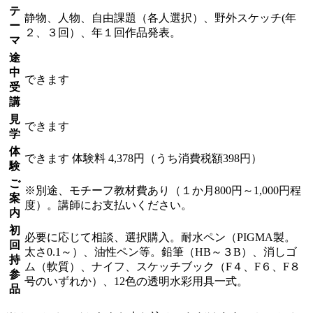
テ
静物、人物、自由課題（各人選択）、野外スケッチ(年
ー
２、３回）、年１回作品発表。
マ
途
中
できます
受
講
見
できます
学
体
できます
体験料
4,378円（うち消費税額398円）
験
ご
※別途、モチーフ教材費あり（１か月800円～1,000円程
案
度）。講師にお支払いください。
内
初
必要に応じて相談、選択購入。耐水ペン（PIGMA製。
回
太さ0.1～）、油性ペン等。鉛筆（HB～３B）、消しゴ
持
ム（軟質）、ナイフ、スケッチブック（F４、F６、F８
参
号のいずれか）、12色の透明水彩用具一式。
品