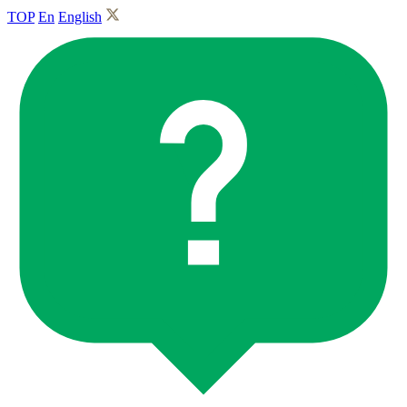
TOP
En
English