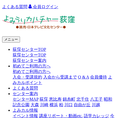
よくある質問
会員ログイン
よ
み
う
メニュー
り
荻窪センターTOP
カ
荻窪センターTOP
ル
荻窪センター案内
初めてご利用の方へ
チ
初めてご利用の方へ
ャ
入会・受講規約
入会から受講まで
Q & A
会員優待
よ
みカルポイント
ー
よくある質問
センター案内
荻
センターMAP
荻窪
恵比寿
錦糸町
北千住
八王子
昭和
窪
記念公園
大森
川崎
横浜
柏
川口
自由が丘
川越
よみカル情報
イベント情報
講座リポート・動画etc.
語学カレッジ
今