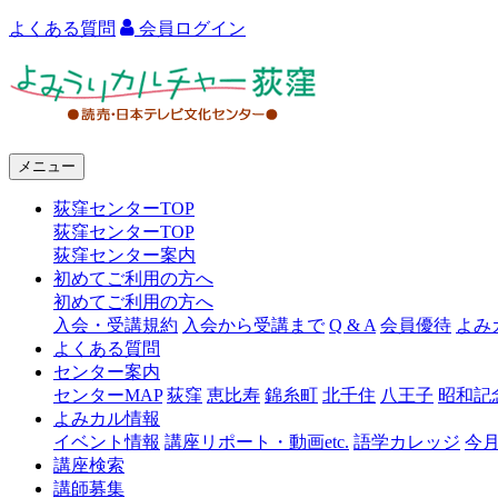
よくある質問
会員ログイン
よ
み
う
メニュー
り
荻窪センターTOP
カ
荻窪センターTOP
ル
荻窪センター案内
初めてご利用の方へ
チ
初めてご利用の方へ
ャ
入会・受講規約
入会から受講まで
Q & A
会員優待
よみ
よくある質問
ー
センター案内
センターMAP
荻窪
恵比寿
錦糸町
北千住
八王子
昭和記
荻
よみカル情報
窪
イベント情報
講座リポート・動画etc.
語学カレッジ
今
講座検索
講師募集