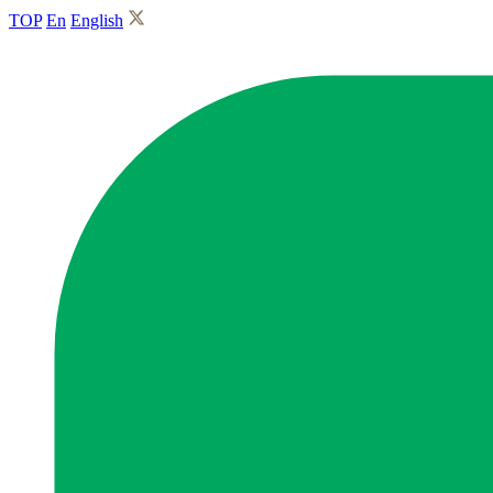
TOP
En
English