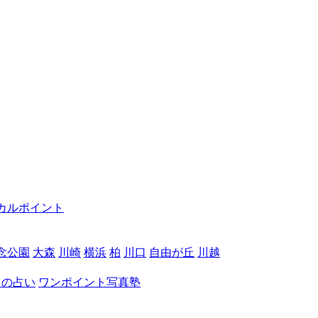
カルポイント
念公園
大森
川崎
横浜
柏
川口
自由が丘
川越
月の占い
ワンポイント写真塾