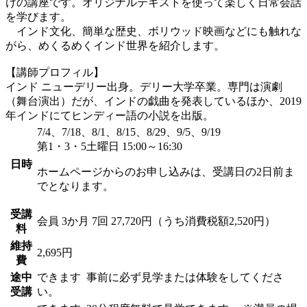
けの講座です。オリジナルテキストを使って楽しく日常会話
を学びます。
インド文化、簡単な歴史、ボリウッド映画などにも触れな
がら、めくるめくインド世界を紹介します。
【講師プロフィル】
インド ニューデリー出身。デリー大学卒業。専門は演劇
（舞台演出）だが、インドの戯曲を発表しているほか、2019
年インドにてヒンディー語の小説を出版。
7/4、7/18、8/1、8/15、8/29、9/5、9/19
第1・3・5土曜日 15:00～16:30
日時
ホームページからのお申し込みは、受講日の2日前ま
でとなります。
受講
会員
3か月 7回 27,720円（うち消費税額2,520円）
料
維持
2,695円
費
途中
できます
事前に必ず見学または体験をしてくださ
受講
い。