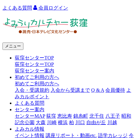
よくある質問
会員ログイン
よ
み
う
メニュー
り
荻窪センターTOP
カ
荻窪センターTOP
ル
荻窪センター案内
初めてご利用の方へ
チ
初めてご利用の方へ
ャ
入会・受講規約
入会から受講まで
Q & A
会員優待
よ
みカルポイント
ー
よくある質問
センター案内
荻
センターMAP
荻窪
恵比寿
錦糸町
北千住
八王子
昭和
窪
記念公園
大森
川崎
横浜
柏
川口
自由が丘
川越
よみカル情報
イベント情報
講座リポート・動画etc.
語学カレッジ
今