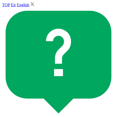
TOP
En
English