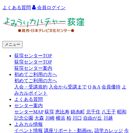
よくある質問
会員ログイン
よ
み
う
メニュー
り
荻窪センターTOP
カ
荻窪センターTOP
ル
荻窪センター案内
初めてご利用の方へ
チ
初めてご利用の方へ
ャ
入会・受講規約
入会から受講まで
Q & A
会員優待
よ
みカルポイント
ー
よくある質問
センター案内
荻
センターMAP
荻窪
恵比寿
錦糸町
北千住
八王子
昭和
窪
記念公園
大森
川崎
横浜
柏
川口
自由が丘
川越
よみカル情報
イベント情報
講座リポート・動画etc.
語学カレッジ
今