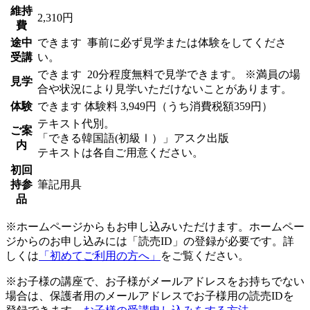
維持
2,310円
費
途中
できます
事前に必ず見学または体験をしてくださ
受講
い。
できます
20分程度無料で見学できます。 ※満員の場
見学
合や状況により見学いただけないことがあります。
体験
できます
体験料
3,949円（うち消費税額359円）
テキスト代別。
ご案
「できる韓国語(初級Ⅰ）」アスク出版
内
テキストは各自ご用意ください。
初回
持参
筆記用具
品
※ホームページからもお申し込みいただけます。ホームペー
ジからのお申し込みには「読売ID」の登録が必要です。詳
しくは
「初めてご利用の方へ」
をご覧ください。
※お子様の講座で、お子様がメールアドレスをお持ちでない
場合は、保護者用のメールアドレスでお子様用の読売IDを