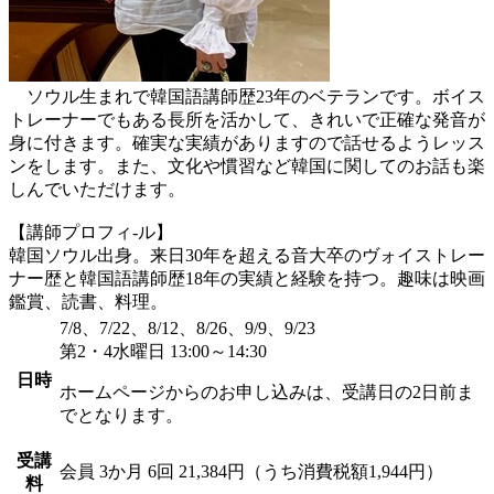
ソウル生まれで韓国語講師歴23年のベテランです。ボイス
トレーナーでもある長所を活かして、きれいで正確な発音が
身に付きます。確実な実績がありますので話せるようレッス
ンをします。また、文化や慣習など韓国に関してのお話も楽
しんでいただけます。
【講師プロフィ-ル】
韓国ソウル出身。来日30年を超える音大卒のヴォイストレー
ナー歴と韓国語講師歴18年の実績と経験を持つ。趣味は映画
鑑賞、読書、料理。
7/8、7/22、8/12、8/26、9/9、9/23
第2・4水曜日 13:00～14:30
日時
ホームページからのお申し込みは、受講日の2日前ま
でとなります。
受講
会員
3か月 6回 21,384円（うち消費税額1,944円）
料