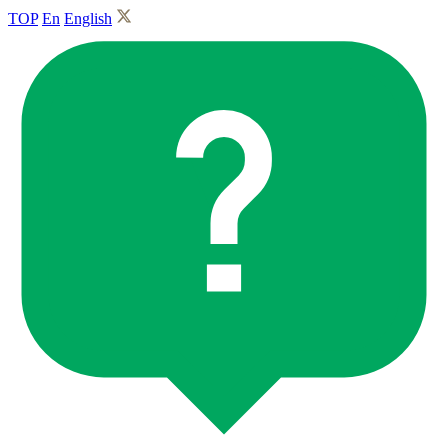
TOP
En
English