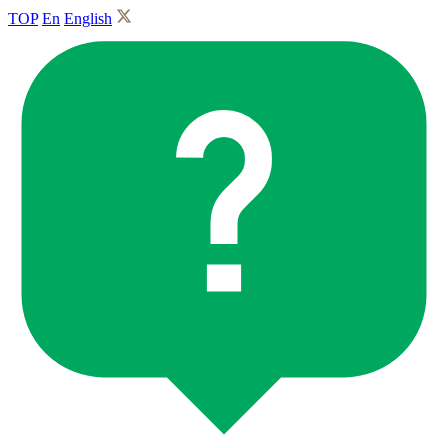
TOP
En
English