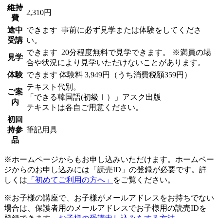
維持
2,310円
費
途中
できます
事前に必ず見学または体験をしてくださ
受講
い。
できます
20分程度無料で見学できます。 ※満員の場
見学
合や状況により見学いただけないことがあります。
体験
できます
体験料
3,949円（うち消費税額359円）
テキスト代別。
ご案
「できる韓国語(初級Ⅰ）」アスク出版
内
テキストは各自ご用意ください。
初回
持参
筆記用具
品
※ホームページからもお申し込みいただけます。ホームペー
ジからのお申し込みには「読売ID」の登録が必要です。詳
しくは
「初めてご利用の方へ」
をご覧ください。
※お子様の講座で、お子様がメールアドレスをお持ちでない
場合は、保護者用のメールアドレスでお子様用の読売IDを