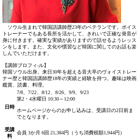
ソウル生まれで韓国語講師歴23年のベテランです。ボイス
トレーナーでもある長所を活かして、きれいで正確な発音が
身に付きます。確実な実績がありますので話せるようレッス
ンをします。また、文化や慣習など韓国に関してのお話も楽
しんでいただけます。
【講師プロフィ-ル】
韓国ソウル出身。来日30年を超える音大卒のヴォイストレー
ナー歴と韓国語講師歴18年の実績と経験を持つ。趣味は映画
鑑賞、読書、料理。
7/8、7/22、8/12、8/26、9/9、9/23
第2・4水曜日 10:30～12:00
日時
ホームページからのお申し込みは、受講日の2日前ま
でとなります。
受講
会員
3か月 6回 21,384円（うち消費税額1,944円）
料