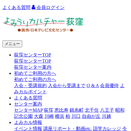
よくある質問
会員ログイン
よ
み
う
メニュー
り
荻窪センターTOP
カ
荻窪センターTOP
ル
荻窪センター案内
初めてご利用の方へ
チ
初めてご利用の方へ
ャ
入会・受講規約
入会から受講まで
Q & A
会員優待
よ
みカルポイント
ー
よくある質問
センター案内
荻
センターMAP
荻窪
恵比寿
錦糸町
北千住
八王子
昭和
窪
記念公園
大森
川崎
横浜
柏
川口
自由が丘
川越
よみカル情報
イベント情報
講座リポート・動画etc.
語学カレッジ
今