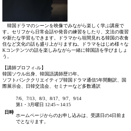
韓国ドラマのシーンを映像でみながら楽しく学ぶ講座で
す。セリフから日常会話や発音の練習をしたり、文法の復習
や新たな学習もできます。ドラマから垣間見れる韓国の衣食
住など文化の話も盛り上がりますね。ドラマをはじめ様々な
Kコンテンツの話を楽しみながら一緒に韓国語を学びましょ
う。
【講師プロフィ-ル】
韓国ソウル出身、韓国語講師歴15年。
ソフトバンククリエイティブ韓国ドラマ通信5年間翻訳、国
際展示会、日韓交流会、セミナーなど多数通訳
7/6、7/13、8/3、8/17、9/7、9/14
第1・3月曜日 12:45～14:15
日時
ホームページからのお申し込みは、受講日の4日前ま
でとなります。