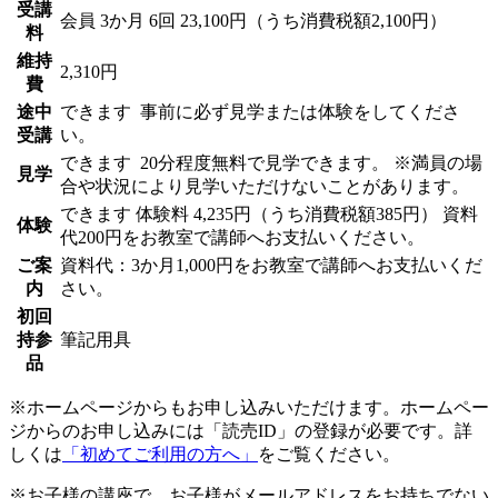
受講
会員
3か月 6回 23,100円（うち消費税額2,100円）
料
維持
2,310円
費
途中
できます
事前に必ず見学または体験をしてくださ
受講
い。
できます
20分程度無料で見学できます。 ※満員の場
見学
合や状況により見学いただけないことがあります。
できます
体験料
4,235円（うち消費税額385円）
資料
体験
代200円をお教室で講師へお支払いください。
ご案
資料代：3か月1,000円をお教室で講師へお支払いくだ
内
さい。
初回
持参
筆記用具
品
※ホームページからもお申し込みいただけます。ホームペー
ジからのお申し込みには「読売ID」の登録が必要です。詳
しくは
「初めてご利用の方へ」
をご覧ください。
※お子様の講座で、お子様がメールアドレスをお持ちでない