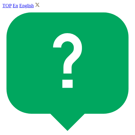
TOP
En
English