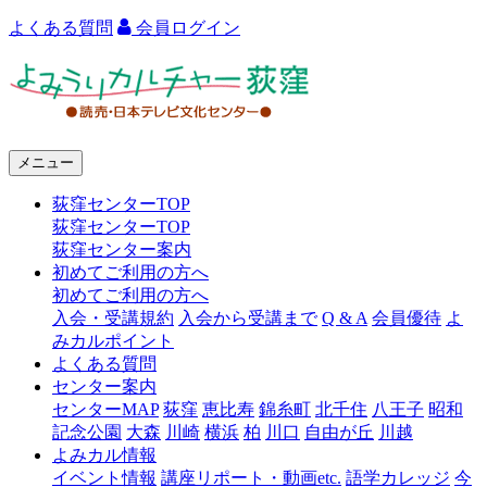
よくある質問
会員ログイン
よ
み
う
メニュー
り
荻窪センターTOP
カ
荻窪センターTOP
ル
荻窪センター案内
初めてご利用の方へ
チ
初めてご利用の方へ
ャ
入会・受講規約
入会から受講まで
Q & A
会員優待
よ
みカルポイント
ー
よくある質問
センター案内
荻
センターMAP
荻窪
恵比寿
錦糸町
北千住
八王子
昭和
窪
記念公園
大森
川崎
横浜
柏
川口
自由が丘
川越
よみカル情報
イベント情報
講座リポート・動画etc.
語学カレッジ
今