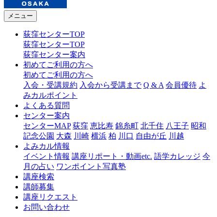
メニュー
荻窪センターTOP
荻窪センターTOP
荻窪センター案内
初めてご利用の方へ
初めてご利用の方へ
入会・受講規約
入会から受講まで
Q & A
会員優待
よ
みカルポイント
よくある質問
センター案内
センターMAP
荻窪
恵比寿
錦糸町
北千住
八王子
昭和
記念公園
大森
川崎
横浜
柏
川口
自由が丘
川越
よみカル情報
イベント情報
講座リポート・動画etc.
語学カレッジ
今
月の占い
ワンポイント写真塾
講座検索
講師募集
講座リクエスト
お問い合わせ