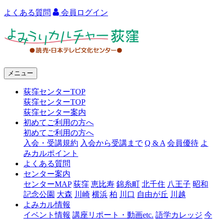
よくある質問
会員ログイン
よ
み
う
メニュー
り
荻窪センターTOP
カ
荻窪センターTOP
ル
荻窪センター案内
初めてご利用の方へ
チ
初めてご利用の方へ
ャ
入会・受講規約
入会から受講まで
Q & A
会員優待
よ
みカルポイント
ー
よくある質問
センター案内
荻
センターMAP
荻窪
恵比寿
錦糸町
北千住
八王子
昭和
窪
記念公園
大森
川崎
横浜
柏
川口
自由が丘
川越
よみカル情報
イベント情報
講座リポート・動画etc.
語学カレッジ
今