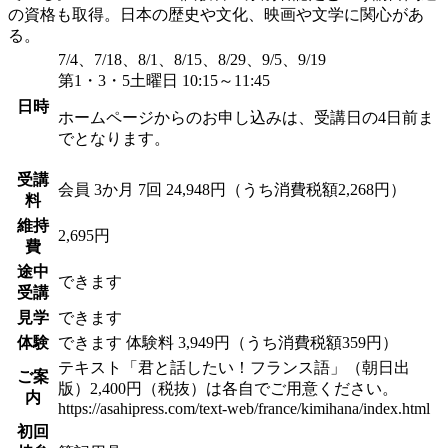
の資格も取得。日本の歴史や文化、映画や文学に関心があ
る。
7/4、7/18、8/1、8/15、8/29、9/5、9/19
第1・3・5土曜日 10:15～11:45
日時
ホームページからのお申し込みは、受講日の4日前ま
でとなります。
受講
会員
3か月 7回 24,948円（うち消費税額2,268円）
料
維持
2,695円
費
途中
できます
受講
見学
できます
体験
できます
体験料
3,949円（うち消費税額359円）
テキスト「君と話したい！フランス語」（朝日出
ご案
版）2,400円（税抜）は各自でご用意ください。
内
https://asahipress.com/text-web/france/kimihana/index.html
初回