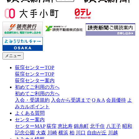
メニュー
荻窪センターTOP
荻窪センターTOP
荻窪センター案内
初めてご利用の方へ
初めてご利用の方へ
入会・受講規約
入会から受講まで
Q & A
会員優待
よ
みカルポイント
よくある質問
センター案内
センターMAP
荻窪
恵比寿
錦糸町
北千住
八王子
昭和
記念公園
大森
川崎
横浜
柏
川口
自由が丘
川越