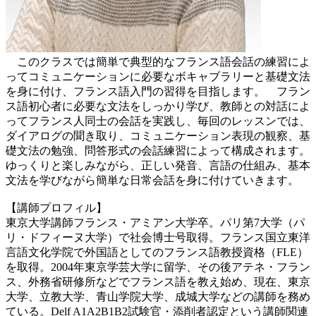
このクラスでは簡単で典型的なフランス語会話の練習によ
ってコミュニケーションに必要なボキャブラリーと基礎文法
を身に付け、フランス語入門の習得を目指します。 フラン
ス語初心者に必要な文法をしっかり学び、教師との対話によ
ってフランス人同士の会話を実践し、毎回のレッスンでは、
ダイアログの聞き取り、コミュニケーション表現の観察、基
礎文法の勉強、問答形式の会話練習によって構成されます。
ゆっくりと楽しみながら、正しい発音、言語の仕組み、基本
文法を学びながら簡単な日常会話を身に付けていきます。
【講師プロフィル】
東京大学講師フランス・アミアン大学卒。パリ第7大学（パ
リ・ドフィーヌ大学）で社会博士号取得。フランス国立東洋
言語文化学院で外国語としてのフランス語教授資格（FLE）
を取得。2004年東京学芸大学に留学、その後アテネ・フラン
ス、外務省研修所などでフランス語を教え始め、現在、東京
大学、立教大学、青山学院大学、成城大学などの講師を務め
ている。Delf A1A2B1B2試験官・添削者認定という講師関連