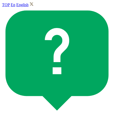
TOP
En
English