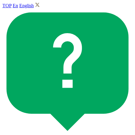
TOP
En
English