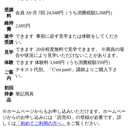
受講
会員
3か月 7回 24,948円（うち消費税額2,268円）
料
維持
2,695円
費
途中
できます
事前に必ず見学または体験をしてくださ
受講
い。
できます
20分程度無料で見学できます。 ※満員の場
見学
合や状況により見学いただけないことがあります。
体験
できます
体験料
3,949円（うち消費税額359円）
テキスト代別。「C'est parti!」講師よりご購入下さ
ご案
い。
内
初回
持参
筆記用具
品
※ホームページからもお申し込みいただけます。ホームペー
ジからのお申し込みには「読売ID」の登録が必要です。詳
しくは
「初めてご利用の方へ」
をご覧ください。