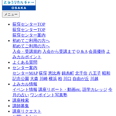
メニュー
荻窪センターTOP
荻窪センターTOP
荻窪センター案内
初めてご利用の方へ
初めてご利用の方へ
入会・受講規約
入会から受講まで
Q & A
会員優待
よ
みカルポイント
よくある質問
センター案内
センターMAP
荻窪
恵比寿
錦糸町
北千住
八王子
昭和
記念公園
大森
川崎
横浜
柏
川口
自由が丘
川越
よみカル情報
イベント情報
講座リポート・動画etc.
語学カレッジ
今
月の占い
ワンポイント写真塾
講座検索
講師募集
講座リクエスト