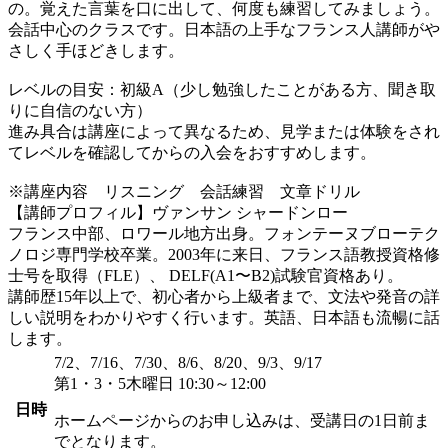
の。覚えた言葉を口に出して、何度も練習してみましょう。
会話中心のクラスです。日本語の上手なフランス人講師がや
さしく手ほどきします。
レベルの目安：初級A（少し勉強したことがある方、聞き取
りに自信のない方）
進み具合は講座によって異なるため、見学または体験をされ
てレベルを確認してからの入会をおすすめします。
※講座内容 リスニング 会話練習 文章ドリル
【講師プロフィル】ヴァンサン シャードンロー
フランス中部、ロワール地方出身。フォンテーヌブローテク
ノロジ専門学校卒業。2003年に来日、フランス語教授資格修
士号を取得（FLE）、 DELF(A1〜B2)試験官資格あり。
講師歴15年以上で、初心者から上級者まで、文法や発音の詳
しい説明をわかりやすく行います。英語、日本語も流暢に話
します。
7/2、7/16、7/30、8/6、8/20、9/3、9/17
第1・3・5木曜日 10:30～12:00
日時
ホームページからのお申し込みは、受講日の1日前ま
でとなります。