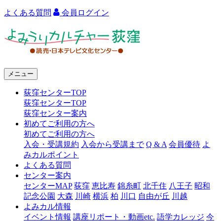
よくある質問
会員ログイン
よ
み
う
メニュー
り
荻窪センターTOP
カ
荻窪センターTOP
ル
荻窪センター案内
初めてご利用の方へ
チ
初めてご利用の方へ
ャ
入会・受講規約
入会から受講まで
Q & A
会員優待
よ
みカルポイント
ー
よくある質問
センター案内
荻
センターMAP
荻窪
恵比寿
錦糸町
北千住
八王子
昭和
窪
記念公園
大森
川崎
横浜
柏
川口
自由が丘
川越
よみカル情報
イベント情報
講座リポート・動画etc.
語学カレッジ
今