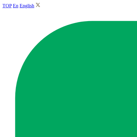
TOP
En
English