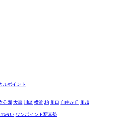
カルポイント
念公園
大森
川崎
横浜
柏
川口
自由が丘
川越
月の占い
ワンポイント写真塾