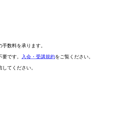
の手数料を承ります。
不要です。
入会・受講規約
をご覧ください。
信してください。