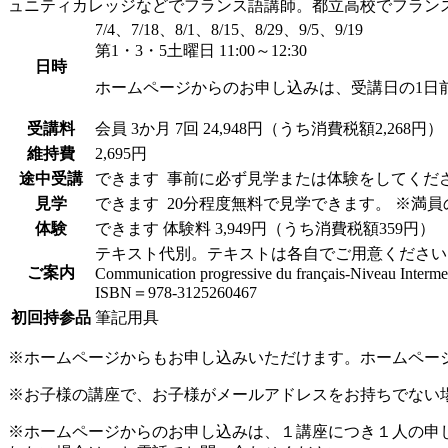
ュニティカレッジなどでフランス語講師。都立高校でフラン
7/4、7/18、8/1、8/15、8/29、9/5、9/19
第1・3・5土曜日 11:00～12:30
日時
ホームページからのお申し込みは、受講日の1日
受講料
会員
3か月 7回 24,948円（うち消費税額2,268円）
維持費
2,695円
途中受講
できます
事前に必ず見学または体験をしてくだ
見学
できます
20分程度無料で見学できます。 ※満
体験
できます
体験料
3,949円（うち消費税額359円）
テキスト代別。テキストは各自でご用意ください
ご案内
Communication progressive du français-Niveau Interme
ISBN＝978-3125260467
初回持参品
筆記用具
※ホームページからもお申し込みいただけます。ホームペー
※お子様の講座で、お子様がメールアドレスをお持ちでない
※ホームページからのお申し込みは、１講座につき１人の申