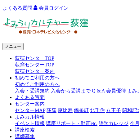
よくある質問
会員ログイン
よ
み
う
メニュー
り
荻窪センターTOP
カ
荻窪センターTOP
ル
荻窪センター案内
初めてご利用の方へ
チ
初めてご利用の方へ
ャ
入会・受講規約
入会から受講まで
Q & A
会員優待
よみ
よくある質問
ー
センター案内
センターMAP
荻窪
恵比寿
錦糸町
北千住
八王子
昭和記
荻
よみカル情報
窪
イベント情報
講座リポート・動画etc.
語学カレッジ
今
講座検索
講師募集