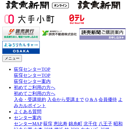
メニュー
荻窪センターTOP
荻窪センターTOP
荻窪センター案内
初めてご利用の方へ
初めてご利用の方へ
入会・受講規約
入会から受講まで
Q & A
会員優待
よ
みカルポイント
よくある質問
センター案内
センターMAP
荻窪
恵比寿
錦糸町
北千住
八王子
昭和