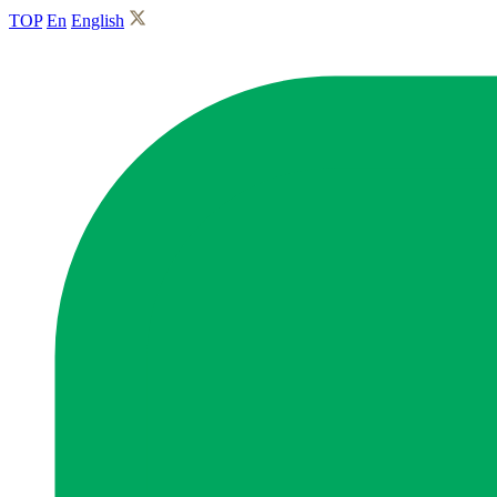
TOP
En
English