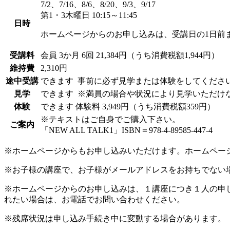
7/2、7/16、8/6、8/20、9/3、9/17
第1・3木曜日 10:15～11:45
日時
ホームページからのお申し込みは、受講日の1日前
受講料
会員
3か月 6回 21,384円（うち消費税額1,944円）
維持費
2,310円
途中受講
できます
事前に必ず見学または体験をしてくださ
見学
できます
※満員の場合や状況により見学いただけ
体験
できます
体験料
3,949円（うち消費税額359円）
※テキストはご自身でご購入下さい。
ご案内
「NEW ALL TALK1」ISBN＝978-4-89585-447-4
※ホームページからもお申し込みいただけます。ホームペー
※お子様の講座で、お子様がメールアドレスをお持ちでない
※ホームページからのお申し込みは、１講座につき１人の申
れたい場合は、お電話でお問い合わせください。
※残席状況は申し込み手続き中に変動する場合があります。