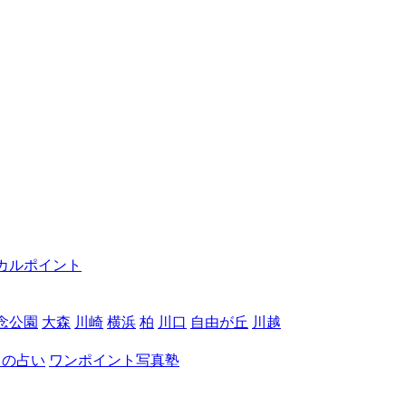
カルポイント
念公園
大森
川崎
横浜
柏
川口
自由が丘
川越
月の占い
ワンポイント写真塾