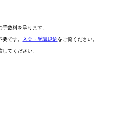
の手数料を承ります。
不要です。
入会・受講規約
をご覧ください。
信してください。