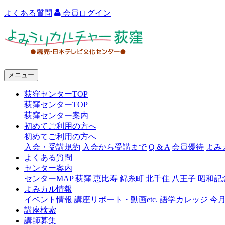
よくある質問
会員ログイン
よ
み
う
メニュー
り
荻窪センターTOP
カ
荻窪センターTOP
ル
荻窪センター案内
初めてご利用の方へ
チ
初めてご利用の方へ
ャ
入会・受講規約
入会から受講まで
Q & A
会員優待
よみ
よくある質問
ー
センター案内
センターMAP
荻窪
恵比寿
錦糸町
北千住
八王子
昭和記
荻
よみカル情報
窪
イベント情報
講座リポート・動画etc.
語学カレッジ
今
講座検索
講師募集