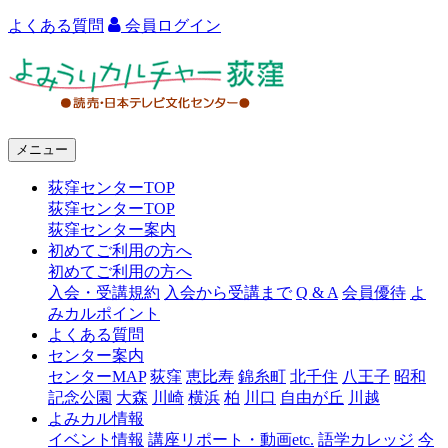
よくある質問
会員ログイン
よ
み
う
メニュー
り
荻窪センターTOP
カ
荻窪センターTOP
ル
荻窪センター案内
初めてご利用の方へ
チ
初めてご利用の方へ
ャ
入会・受講規約
入会から受講まで
Q & A
会員優待
よ
みカルポイント
ー
よくある質問
センター案内
荻
センターMAP
荻窪
恵比寿
錦糸町
北千住
八王子
昭和
窪
記念公園
大森
川崎
横浜
柏
川口
自由が丘
川越
よみカル情報
イベント情報
講座リポート・動画etc.
語学カレッジ
今