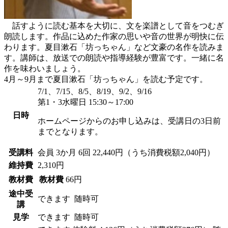
話すように読む基本を大切に、文を楽譜として音をつむぎ
朗読します。作品に込めた作家の思いや音の世界が明快に伝
わります。夏目漱石「坊っちゃん」など文豪の名作を読みま
す。講師は、放送での朗読や指導経験が豊富です。一緒に名
作を味わいましょう。
4月～9月まで夏目漱石「坊っちゃん」を読む予定です。
7/1、7/15、8/5、8/19、9/2、9/16
第1・3水曜日 15:30～17:00
日時
ホームページからのお申し込みは、受講日の3日前
までとなります。
受講料
会員
3か月 6回 22,440円（うち消費税額2,040円）
維持費
2,310円
教材費
教材費
66円
途中受
できます
随時可
講
見学
できます
随時可