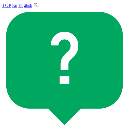
TOP
En
English