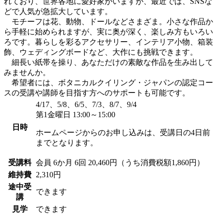
れており、世界各地に愛好家がいますが、最近では、SNSな
どで人気が急拡大しています。
モチーフは花、動物、ドールなどさまざま。小さな作品か
ら手軽に始められますが、実に奥が深く、楽しみ方もいろい
ろです。暮らしを彩るアクセサリー、インテリア小物、箱装
飾、ウェディングボードなど、大作にも挑戦できます。
細長い紙帯を操り、あなただけの素敵な作品を生み出して
みませんか。
希望者には、ボタニカルクイリング・ジャパンの認定コー
スの受講や講師を目指す方へのサポートも可能です。
4/17、5/8、6/5、7/3、8/7、9/4
第1金曜日 13:00～15:00
日時
ホームページからのお申し込みは、受講日の4日前
までとなります。
受講料
会員
6か月 6回 20,460円（うち消費税額1,860円）
維持費
2,310円
途中受
できます
講
見学
できます