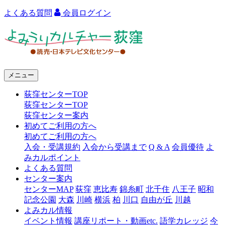
よくある質問
会員ログイン
よ
み
う
メニュー
り
荻窪センターTOP
カ
荻窪センターTOP
ル
荻窪センター案内
初めてご利用の方へ
チ
初めてご利用の方へ
ャ
入会・受講規約
入会から受講まで
Q & A
会員優待
よ
みカルポイント
ー
よくある質問
センター案内
荻
センターMAP
荻窪
恵比寿
錦糸町
北千住
八王子
昭和
窪
記念公園
大森
川崎
横浜
柏
川口
自由が丘
川越
よみカル情報
イベント情報
講座リポート・動画etc.
語学カレッジ
今