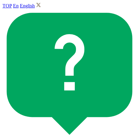
TOP
En
English