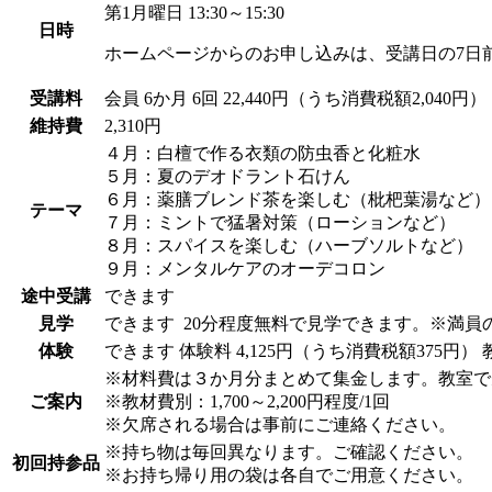
第1月曜日 13:30～15:30
日時
ホームページからのお申し込みは、受講日の7日
受講料
会員
6か月 6回 22,440円（うち消費税額2,040円）
維持費
2,310円
４月：白檀で作る衣類の防虫香と化粧水
５月：夏のデオドラント石けん
６月：薬膳ブレンド茶を楽しむ（枇杷葉湯など）
テーマ
７月：ミントで猛暑対策（ローションなど）
８月：スパイスを楽しむ（ハーブソルトなど）
９月：メンタルケアのオーデコロン
途中受講
できます
見学
できます
20分程度無料で見学できます。※満
体験
できます
体験料
4,125円（うち消費税額375円）
※材料費は３か月分まとめて集金します。教室で
ご案内
※教材費別：1,700～2,200円程度/1回
※欠席される場合は事前にご連絡ください。
※持ち物は毎回異なります。ご確認ください。
初回持参品
※お持ち帰り用の袋は各自でご用意ください。