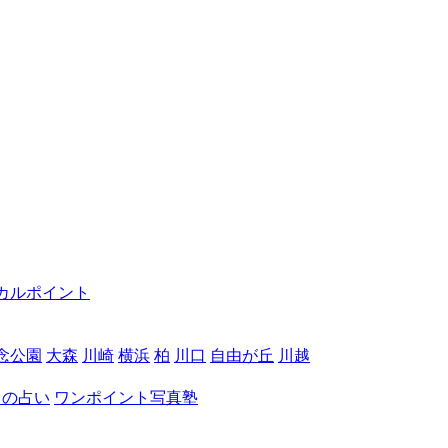
カルポイント
念公園
大森
川崎
横浜
柏
川口
自由が丘
川越
月の占い
ワンポイント写真塾