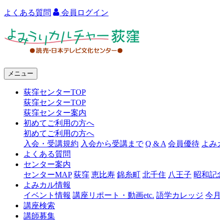
よくある質問
会員ログイン
よ
み
う
メニュー
り
荻窪センターTOP
カ
荻窪センターTOP
ル
荻窪センター案内
初めてご利用の方へ
チ
初めてご利用の方へ
ャ
入会・受講規約
入会から受講まで
Q & A
会員優待
よみ
よくある質問
ー
センター案内
センターMAP
荻窪
恵比寿
錦糸町
北千住
八王子
昭和記
荻
よみカル情報
窪
イベント情報
講座リポート・動画etc.
語学カレッジ
今
講座検索
講師募集