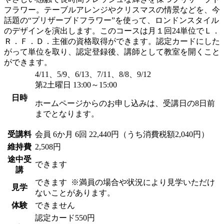
フラワー。テーブルアレンジやクリスマスの情景などを、今
話題の“プリザーブドフラワー”を使って、ロンドンスタイル
のデザインを演出します。このコースは月１回24単位でＬ．
Ｒ．Ｆ．Ｄ．主催の資格取得ができます。認定カードにした
がって単位を取り、認定登録後、講師として教室を開くこと
ができます。
4/11、5/9、6/13、7/11、8/8、9/12
第2土曜日 13:00～15:00
日時
ホームページからのお申し込みは、受講日の8日前
までとなります。
受講料
会員
6か月 6回 22,440円（うち消費税額2,040円）
維持費
2,508円
途中受
できます
講
できます
※満員の場合や状況により見学いただけ
見学
ないことがあります。
体験
できません
認定カード550円