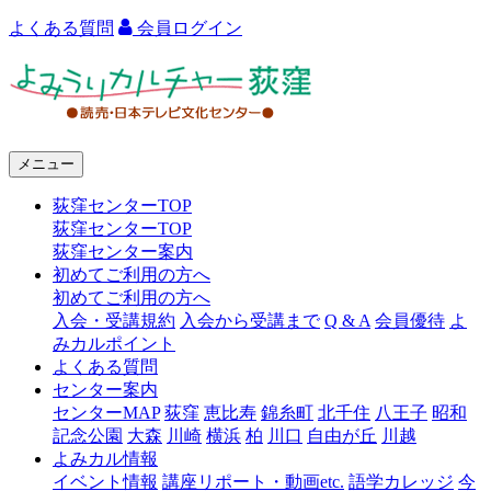
よくある質問
会員ログイン
よ
み
う
メニュー
り
荻窪センターTOP
カ
荻窪センターTOP
ル
荻窪センター案内
初めてご利用の方へ
チ
初めてご利用の方へ
ャ
入会・受講規約
入会から受講まで
Q & A
会員優待
よ
みカルポイント
ー
よくある質問
センター案内
荻
センターMAP
荻窪
恵比寿
錦糸町
北千住
八王子
昭和
窪
記念公園
大森
川崎
横浜
柏
川口
自由が丘
川越
よみカル情報
イベント情報
講座リポート・動画etc.
語学カレッジ
今