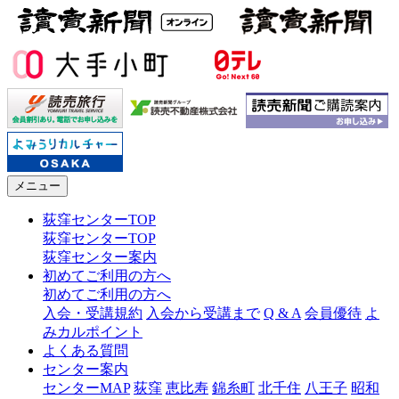
メニュー
荻窪センターTOP
荻窪センターTOP
荻窪センター案内
初めてご利用の方へ
初めてご利用の方へ
入会・受講規約
入会から受講まで
Q & A
会員優待
よ
みカルポイント
よくある質問
センター案内
センターMAP
荻窪
恵比寿
錦糸町
北千住
八王子
昭和