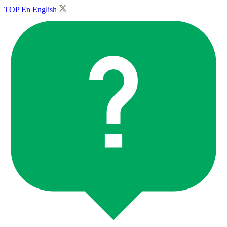
TOP
En
English