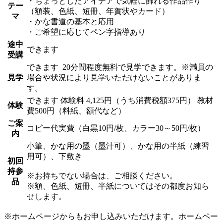
・ちょっとしたアイデアで気軽に飾れる作品作り
テー
（額装、色紙、短冊、年賀状やカード）
マ
・かな書道の基本と応用
・ご希望に応じてペン字指導あり
途中
できます
受講
できます
20分間程度無料で見学できます。※満員の
見学
場合や状況により見学いただけないことがありま
す。
できます
体験料
4,125円（うち消費税額375円）
教材
体験
費500円（料紙、額代など）
ご案
コピー代実費（白黒10円/枚、カラー30～50円/枚）
内
小筆、かな用の墨（墨汁可）、かな用の半紙（練習
用可）、下敷き
初回
持参
※お持ちでない場合は、ご相談ください。
品
※額、色紙、短冊、半紙についてはその都度お知ら
せします。
※ホームページからもお申し込みいただけます。ホームペー