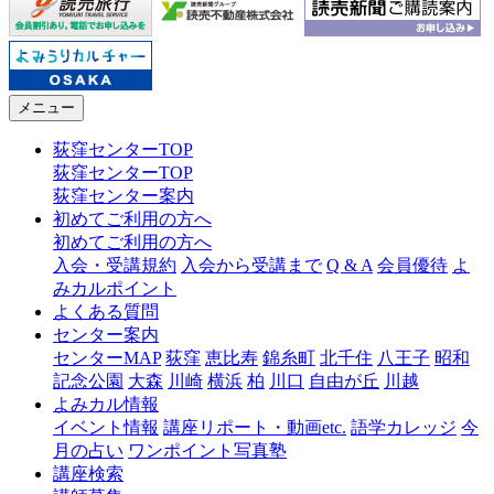
メニュー
荻窪センターTOP
荻窪センターTOP
荻窪センター案内
初めてご利用の方へ
初めてご利用の方へ
入会・受講規約
入会から受講まで
Q & A
会員優待
よ
みカルポイント
よくある質問
センター案内
センターMAP
荻窪
恵比寿
錦糸町
北千住
八王子
昭和
記念公園
大森
川崎
横浜
柏
川口
自由が丘
川越
よみカル情報
イベント情報
講座リポート・動画etc.
語学カレッジ
今
月の占い
ワンポイント写真塾
講座検索