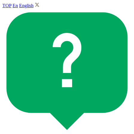
TOP
En
English