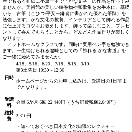
産でもある和紙に小筆一本で「かな文字」の作品を作ってみ
ませんか。美術館の美しい絵巻物や和歌集をお手本に、基礎
から、古筆（こひつ/平安ー鎌倉に書かれた優れた筆跡）を
勉強します。かな文化の教養、インテリアとして飾れる作品
に仕上げるコツもお教えします。飾って楽しむこと、プレゼ
ントして喜んでもらうことから、どんどん作品作りが楽しく
なります。
アットホームなクラスです。同時に実用ペン字も勉強でき
ます。一生続けられる趣味としての「飾れる かな書道」を
ご一緒に始めてみませんか。
4/18、5/16、6/20、7/18、8/15、9/19
第3土曜日 10:30～12:30
日時
ホームページからのお申し込みは、受講日の1日前ま
でとなります。
受講
会員
6か月 6回 22,440円（うち消費税額2,040円）
料
維持
2,310円
費
・知っておくべき日本文化の知識のレクチャー