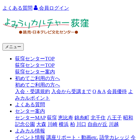
よくある質問
会員ログイン
よ
み
う
メニュー
り
荻窪センターTOP
カ
荻窪センターTOP
ル
荻窪センター案内
初めてご利用の方へ
チ
初めてご利用の方へ
ャ
入会・受講規約
入会から受講まで
Q & A
会員優待
よ
みカルポイント
ー
よくある質問
センター案内
荻
センターMAP
荻窪
恵比寿
錦糸町
北千住
八王子
昭和
窪
記念公園
大森
川崎
横浜
柏
川口
自由が丘
川越
よみカル情報
イベント情報
講座リポート・動画etc.
語学カレッジ
今