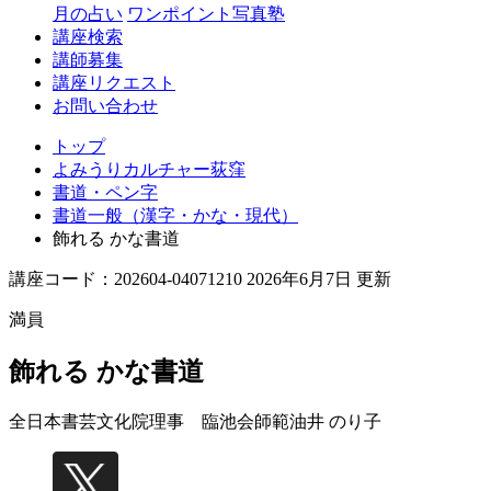
月の占い
ワンポイント写真塾
講座検索
講師募集
講座リクエスト
お問い合わせ
トップ
よみうりカルチャー荻窪
書道・ペン字
書道一般（漢字・かな・現代）
飾れる かな書道
講座コード：202604-04071210 2026年6月7日 更新
満員
飾れる かな書道
全日本書芸文化院理事 臨池会師範
油井 のり子