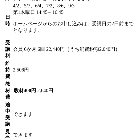
4/2、5/7、6/4、7/2、8/6、9/3
第1木曜日 14:45～16:45
日
時
ホームページからのお申し込みは、受講日の2日前まで
となります。
受
講
会員
6か月 6回 22,440円（うち消費税額2,040円）
料
維
持
2,508円
費
教
材
教材400円
2,640円
費
途
中
できます
受
講
見
できます