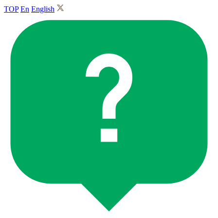
TOP
En
English