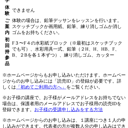
学
体
できません
験
ご
体験の場合は、鉛筆デッサンをレッスンを行います。
案
スケッチブックか画用紙、鉛筆、練り消しゴムか消し
内
ゴムをお持ちください。
初
F３〜F４の水彩紙ブロック（※最初はスケッチブック
回
でも可）、水彩用具一式、鉛筆（２H、H、HB、F、
持
B、２Bを各１本ずつ）、練り消しゴム、カッター
参
品
※ホームページからもお申し込みいただけます。ホームペー
ジからのお申し込みには「読売ID」の登録が必要です。詳
しくは
「初めてご利用の方へ」
をご覧ください。
※お子様の講座で、お子様がメールアドレスをお持ちでない
場合は、保護者用のメールアドレスでお子様用の読売IDを
登録できます。
お子様の受講申し込みをする方法
※ホームページからのお申し込みは、１講座につき１人の申
し込みができます。代表者の方が複数人分の申し込みはでき