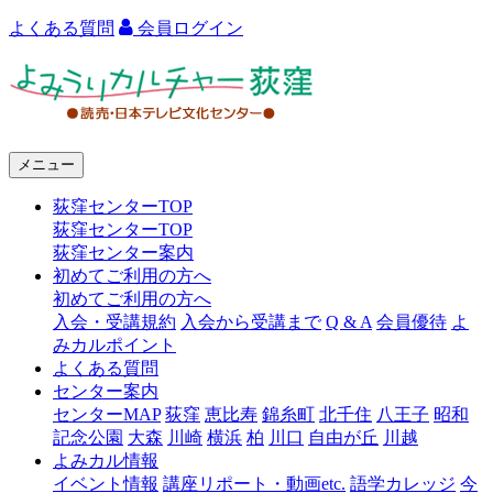
よくある質問
会員ログイン
よ
み
う
メニュー
り
荻窪センターTOP
カ
荻窪センターTOP
ル
荻窪センター案内
初めてご利用の方へ
チ
初めてご利用の方へ
ャ
入会・受講規約
入会から受講まで
Q & A
会員優待
よ
みカルポイント
ー
よくある質問
センター案内
荻
センターMAP
荻窪
恵比寿
錦糸町
北千住
八王子
昭和
窪
記念公園
大森
川崎
横浜
柏
川口
自由が丘
川越
よみカル情報
イベント情報
講座リポート・動画etc.
語学カレッジ
今