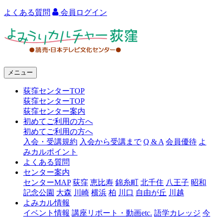
よくある質問
会員ログイン
よ
み
う
メニュー
り
荻窪センターTOP
カ
荻窪センターTOP
ル
荻窪センター案内
初めてご利用の方へ
チ
初めてご利用の方へ
ャ
入会・受講規約
入会から受講まで
Q & A
会員優待
よ
みカルポイント
ー
よくある質問
センター案内
荻
センターMAP
荻窪
恵比寿
錦糸町
北千住
八王子
昭和
窪
記念公園
大森
川崎
横浜
柏
川口
自由が丘
川越
よみカル情報
イベント情報
講座リポート・動画etc.
語学カレッジ
今