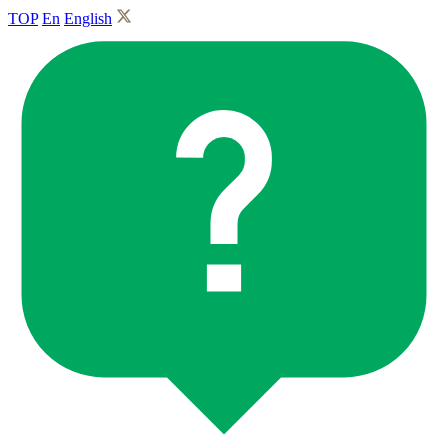
TOP
En
English