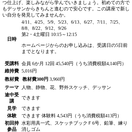
つ仕上げ、楽しみながら学んでいきましょう。初めての方で
もデッサンからきちんと進むので安心です。この講座で新し
い自分を発見してみませんか。
4/11、4/25、5/9、5/23、6/13、6/27、7/11、7/25、
8/8、8/22、9/12、9/26
第2・4土曜日 10:15～12:15
日時
ホームページからのお申し込みは、受講日の5日前
までとなります。
受講料
会員
6か月 12回 45,540円（うち消費税額4,140円）
維持費
5,016円
教材費
教材費300円
3,960円
テーマ
人物、静物、花、野外スケッチ、デッサン
途中受
できます
講
見学
できます
体験
できます
体験料
4,543円（うち消費税額413円）
初回持
水彩用具一式、スケッチブックＦ6号、鉛筆、練り
参品
消しゴム