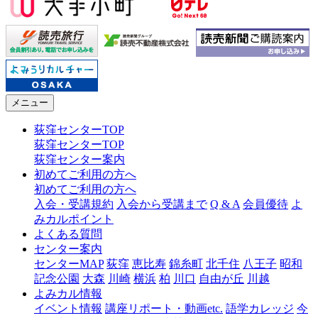
メニュー
荻窪センターTOP
荻窪センターTOP
荻窪センター案内
初めてご利用の方へ
初めてご利用の方へ
入会・受講規約
入会から受講まで
Q & A
会員優待
よ
みカルポイント
よくある質問
センター案内
センターMAP
荻窪
恵比寿
錦糸町
北千住
八王子
昭和
記念公園
大森
川崎
横浜
柏
川口
自由が丘
川越
よみカル情報
イベント情報
講座リポート・動画etc.
語学カレッジ
今