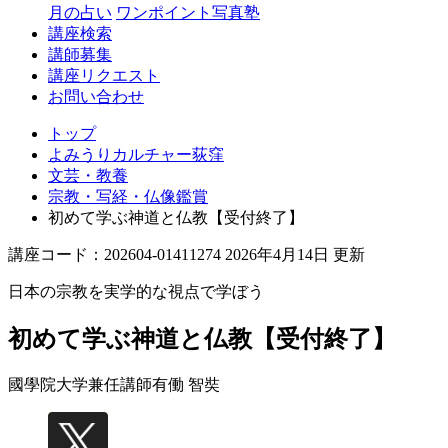
月の占い
ワンポイント写真塾
講座検索
講師募集
講座リクエスト
お問い合わせ
トップ
よみうりカルチャー荻窪
文芸・教養
宗教・写経・仏像鑑賞
初めて学ぶ神道と仏教【受付終了】
講座コード：202604-01411274 2026年4月14日 更新
日本の宗教を実学的な視点で学ぼう
初めて学ぶ神道と仏教【受付終了】
國學院大学兼任講師
有働 智奘