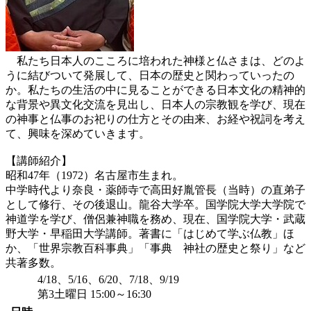
私たち日本人のこころに培われた神様と仏さまは、どのよ
うに結びついて発展して、日本の歴史と関わっていったの
か。私たちの生活の中に見ることができる日本文化の精神的
な背景や異文化交流を見出し、日本人の宗教観を学び、現在
の神事と仏事のお祀りの仕方とその由来、お経や祝詞を考え
て、興味を深めていきます。
【講師紹介】
昭和47年（1972）名古屋市生まれ。
中学時代より奈良・薬師寺で高田好胤管長（当時）の直弟子
として修行、その後退山。龍谷大学卒。国学院大学大学院で
神道学を学び、僧侶兼神職を務め、現在、国学院大学・武蔵
野大学・早稲田大学講師。著書に「はじめて学ぶ仏教」ほ
か、「世界宗教百科事典」「事典 神社の歴史と祭り」など
共著多数。
4/18、5/16、6/20、7/18、9/19
第3土曜日 15:00～16:30