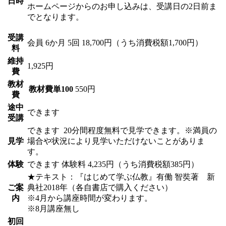
日時
ホームページからのお申し込みは、受講日の2日前ま
でとなります。
受講
会員
6か月 5回 18,700円（うち消費税額1,700円）
料
維持
1,925円
費
教材
教材費単100
550円
費
途中
できます
受講
できます
20分間程度無料で見学できます。※満員の
見学
場合や状況により見学いただけないことがありま
す。
体験
できます
体験料
4,235円（うち消費税額385円）
★テキスト：『はじめて学ぶ仏教』有働 智奘著 新
ご案
典社2018年（各自書店で購入ください）
内
※4月から講座時間が変わります。
※8月講座無し
初回