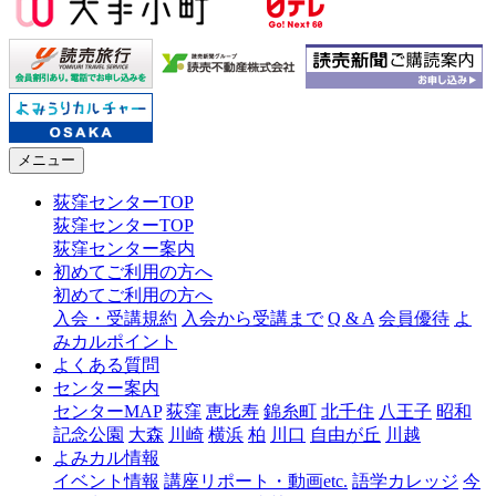
メニュー
荻窪センターTOP
荻窪センターTOP
荻窪センター案内
初めてご利用の方へ
初めてご利用の方へ
入会・受講規約
入会から受講まで
Q & A
会員優待
よ
みカルポイント
よくある質問
センター案内
センターMAP
荻窪
恵比寿
錦糸町
北千住
八王子
昭和
記念公園
大森
川崎
横浜
柏
川口
自由が丘
川越
よみカル情報
イベント情報
講座リポート・動画etc.
語学カレッジ
今