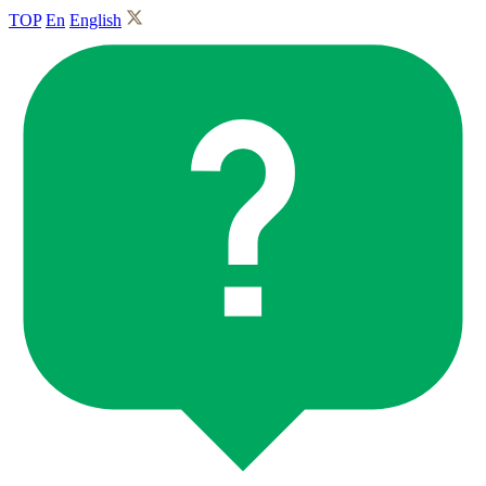
TOP
En
English