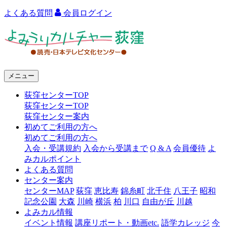
よくある質問
会員ログイン
よ
み
う
メニュー
り
荻窪センターTOP
カ
荻窪センターTOP
ル
荻窪センター案内
初めてご利用の方へ
チ
初めてご利用の方へ
ャ
入会・受講規約
入会から受講まで
Q & A
会員優待
よ
みカルポイント
ー
よくある質問
センター案内
荻
センターMAP
荻窪
恵比寿
錦糸町
北千住
八王子
昭和
窪
記念公園
大森
川崎
横浜
柏
川口
自由が丘
川越
よみカル情報
イベント情報
講座リポート・動画etc.
語学カレッジ
今