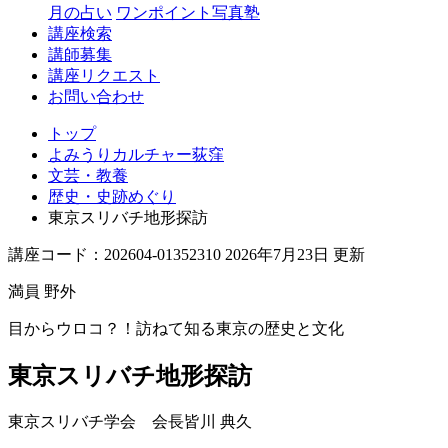
月の占い
ワンポイント写真塾
講座検索
講師募集
講座リクエスト
お問い合わせ
トップ
よみうりカルチャー荻窪
文芸・教養
歴史・史跡めぐり
東京スリバチ地形探訪
講座コード：202604-01352310 2026年7月23日 更新
満員
野外
目からウロコ？！訪ねて知る東京の歴史と文化
東京スリバチ地形探訪
東京スリバチ学会 会長
皆川 典久