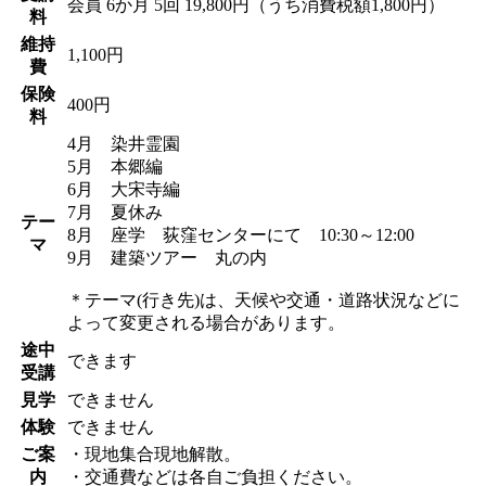
会員
6か月 5回 19,800円（うち消費税額1,800円）
料
維持
1,100円
費
保険
400円
料
4月 染井霊園
5月 本郷編
6月 大宋寺編
7月 夏休み
テー
8月 座学 荻窪センターにて 10:30～12:00
マ
9月 建築ツアー 丸の内
＊テーマ(行き先)は、天候や交通・道路状況などに
よって変更される場合があります。
途中
できます
受講
見学
できません
体験
できません
ご案
・現地集合現地解散。
内
・交通費などは各自ご負担ください。