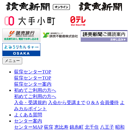
メニュー
荻窪センターTOP
荻窪センターTOP
荻窪センター案内
初めてご利用の方へ
初めてご利用の方へ
入会・受講規約
入会から受講まで
Q & A
会員優待
よ
みカルポイント
よくある質問
センター案内
センターMAP
荻窪
恵比寿
錦糸町
北千住
八王子
昭和