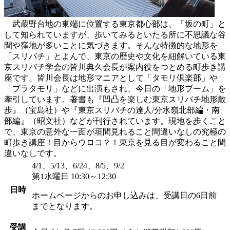
武蔵野台地の東端に位置する東京都心部は、「坂の町」と
して知られていますが、歩いてみるといたる所に不思議な谷
間や窪地が多いことに気づきます。そんな特徴的な地形を
「スリバチ」とよんで、東京の歴史や文化を紐解いている東
京スリバチ学会の皆川典久会長が案内役をつとめる町歩き講
座です。皆川会長は地形マニアとして「タモリ倶楽部」や
「ブラタモリ」などに出演もされ、今日の「地形ブーム」を
牽引しています。著書も『凹凸を楽しむ東京スリバチ地形散
歩』（宝島社）や『東京スリバチの達人/分水嶺北部編・南
部編』（昭文社）などが刊行されています。現地を歩くこと
で、東京の意外な一面が垣間見れること間違いなしの究極の
町歩き講座！目からウロコ？！東京を見る目が変わること間
違いなしです。
4/1、5/13、6/24、8/5、9/2
第1水曜日 10:30～12:30
日時
ホームページからのお申し込みは、受講日の6日前
までとなります。
受講