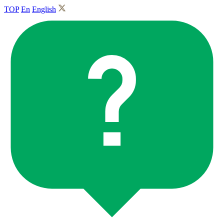
TOP
En
English