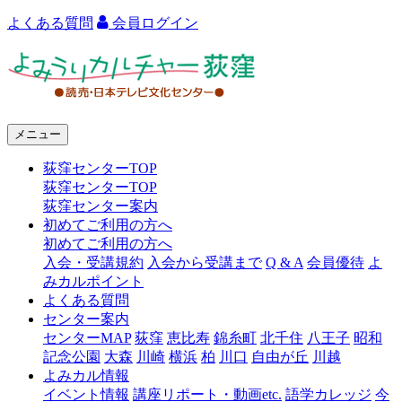
よくある質問
会員ログイン
よ
み
う
メニュー
り
荻窪センターTOP
カ
荻窪センターTOP
ル
荻窪センター案内
初めてご利用の方へ
チ
初めてご利用の方へ
ャ
入会・受講規約
入会から受講まで
Q & A
会員優待
よ
みカルポイント
ー
よくある質問
センター案内
荻
センターMAP
荻窪
恵比寿
錦糸町
北千住
八王子
昭和
窪
記念公園
大森
川崎
横浜
柏
川口
自由が丘
川越
よみカル情報
イベント情報
講座リポート・動画etc.
語学カレッジ
今