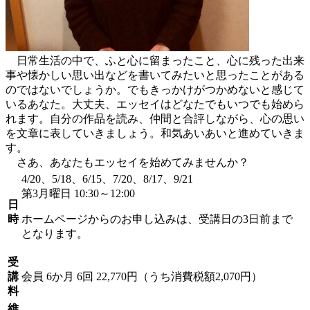
日常生活の中で、ふと心に留まったこと、心に残った出来
事や懐かしい思い出などを書いてみたいと思ったことがある
のではないでしょうか。でもきっかけがつかめないと感じて
いるあなた。大丈夫、エッセイはどなたでもいつでも始めら
れます。自分の作品を読み、仲間と合評しながら、心の思い
を文章に表していきましょう。和気あいあいと進めていきま
す。
さあ、あなたもエッセイを始めてみませんか？
4/20、5/18、6/15、7/20、8/17、9/21
第3月曜日 10:30～12:00
日
時
ホームページからのお申し込みは、受講日の3日前まで
となります。
受
講
会員
6か月 6回 22,770円（うち消費税額2,070円）
料
維