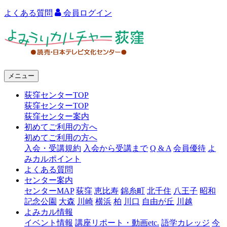
よくある質問
会員ログイン
よ
み
う
メニュー
り
荻窪センターTOP
カ
荻窪センターTOP
ル
荻窪センター案内
初めてご利用の方へ
チ
初めてご利用の方へ
ャ
入会・受講規約
入会から受講まで
Q & A
会員優待
よ
みカルポイント
ー
よくある質問
センター案内
荻
センターMAP
荻窪
恵比寿
錦糸町
北千住
八王子
昭和
窪
記念公園
大森
川崎
横浜
柏
川口
自由が丘
川越
よみカル情報
イベント情報
講座リポート・動画etc.
語学カレッジ
今