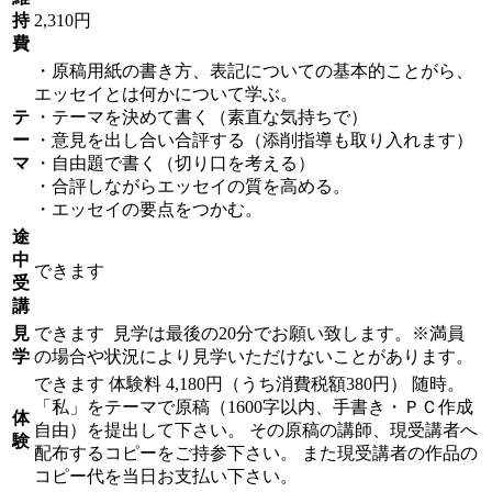
持
2,310円
費
・原稿用紙の書き方、表記についての基本的ことがら、
エッセイとは何かについて学ぶ。
テ
・テーマを決めて書く（素直な気持ちで）
ー
・意見を出し合い合評する（添削指導も取り入れます）
マ
・自由題で書く（切り口を考える）
・合評しながらエッセイの質を高める。
・エッセイの要点をつかむ。
途
中
できます
受
講
見
できます
見学は最後の20分でお願い致します。※満員
学
の場合や状況により見学いただけないことがあります。
できます
体験料
4,180円（うち消費税額380円）
随時。
「私」をテーマで原稿（1600字以内、手書き・ＰＣ作成
体
自由）を提出して下さい。 その原稿の講師、現受講者へ
験
配布するコピーをご持参下さい。 また現受講者の作品の
コピー代を当日お支払い下さい。