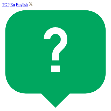
TOP
En
English