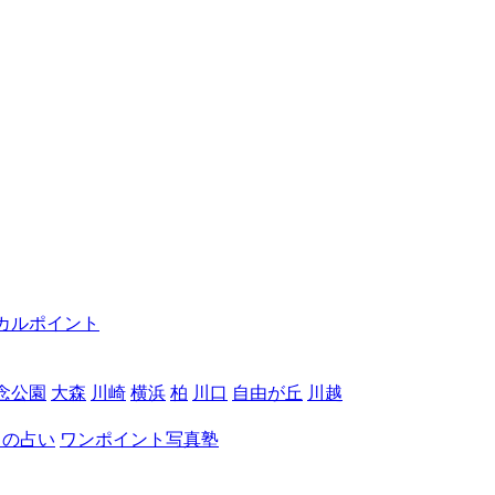
カルポイント
念公園
大森
川崎
横浜
柏
川口
自由が丘
川越
月の占い
ワンポイント写真塾