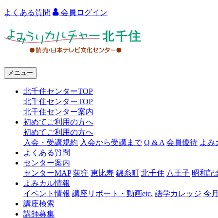
よくある質問
会員ログイン
よ
み
う
メニュー
り
北千住センターTOP
カ
北千住センターTOP
ル
北千住センター案内
初めてご利用の方へ
チ
初めてご利用の方へ
ャ
入会・受講規約
入会から受講まで
Q & A
会員優待
よみ
よくある質問
ー
センター案内
センターMAP
荻窪
恵比寿
錦糸町
北千住
八王子
昭和記
北
よみカル情報
千
イベント情報
講座リポート・動画etc.
語学カレッジ
今
講座検索
住
講師募集