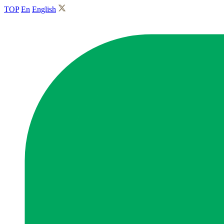
TOP
En
English