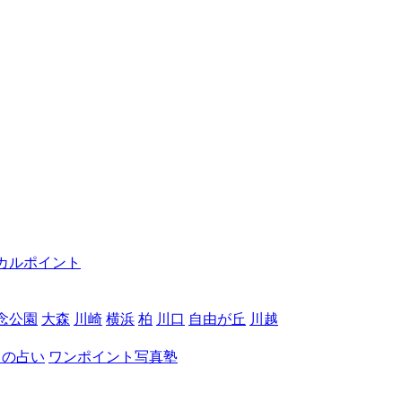
カルポイント
念公園
大森
川崎
横浜
柏
川口
自由が丘
川越
月の占い
ワンポイント写真塾