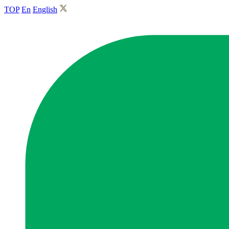
TOP
En
English