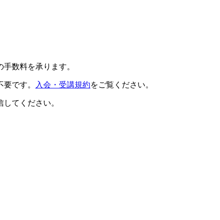
の手数料を承ります。
不要です。
入会・受講規約
をご覧ください。
信してください。