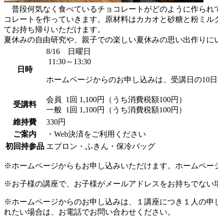
普段何気なく食べているチョコレートがどのように作られて
コレートを作っていきます。原材料はカカオと砂糖と粉ミル
てお持ち帰りいただけます。
夏休みの自由研究や、親子での楽しい夏休みの思い出作りに
8/16 日曜日
11:30～13:30
日時
ホームページからのお申し込みは、受講日の10
会員
1回 1,100円（うち消費税額100円）
受講料
一般
1回 1,100円（うち消費税額100円）
維持費
330円
ご案内
・Web決済をご利用ください
初回持参品
エプロン・ふきん・保冷バッグ
※ホームページからもお申し込みいただけます。ホームペー
※お子様の講座で、お子様がメールアドレスをお持ちでない
※ホームページからのお申し込みは、１講座につき１人の申
れたい場合は、お電話でお問い合わせください。