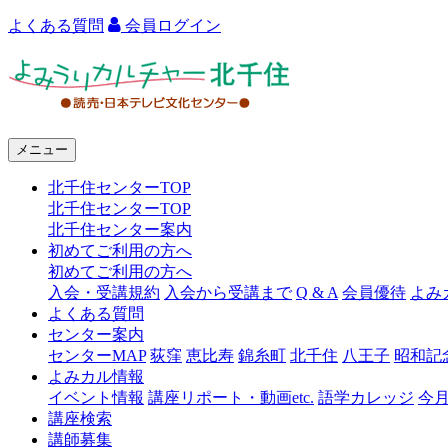
よくある質問
会員ログイン
よ
み
う
メニュー
り
北千住センターTOP
カ
北千住センターTOP
ル
北千住センター案内
初めてご利用の方へ
チ
初めてご利用の方へ
ャ
入会・受講規約
入会から受講まで
Q & A
会員優待
よみ
よくある質問
ー
センター案内
センターMAP
荻窪
恵比寿
錦糸町
北千住
八王子
昭和記
北
よみカル情報
千
イベント情報
講座リポート・動画etc.
語学カレッジ
今
講座検索
住
講師募集