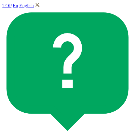
TOP
En
English