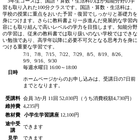
3年生コースは、国語・算数・生活科のほか知能分野の学
習も取り入れた100分クラスです。国語・算数・生活科は、
学校の授業に重点をおいた予習・復習でしっかりと基礎力を
身につけます。さらに教科書より一歩進んだ発展的な学習内
容にも取り組んで高いレベルの学力を目指します。知能分野
の学習は、従来の教科書では取り扱いのない学校ではできな
い勉強であり、高学年以降に必要不可欠となる思考力を身に
つける重要な学習です。
7/1、7/8、7/15、7/22、7/29、8/5、8/19、8/26、
9/9、9/16、9/30
毎週水曜日 16:00～18:00
日時
ホームページからのお申し込みは、受講日の7日前
までとなります。
受講料
会員
3か月 11回 52,030円（うち消費税額4,730円）
維持費
4,235円
教材費
小学生学習講座
12,100円
途中受
できます
講
見学
できます