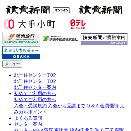
メニュー
北千住センターTOP
北千住センターTOP
北千住センター案内
初めてご利用の方へ
初めてご利用の方へ
入会・受講規約
入会から受講まで
Q & A
会員優待
よ
みカルポイント
よくある質問
センター案内
センターMAP
荻窪
恵比寿
錦糸町
北千住
八王子
昭和