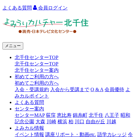
よくある質問
会員ログイン
よ
み
う
メニュー
り
北千住センターTOP
カ
北千住センターTOP
ル
北千住センター案内
初めてご利用の方へ
チ
初めてご利用の方へ
ャ
入会・受講規約
入会から受講まで
Q & A
会員優待
よ
みカルポイント
ー
よくある質問
センター案内
北
センターMAP
荻窪
恵比寿
錦糸町
北千住
八王子
昭和
千
記念公園
大森
川崎
横浜
柏
川口
自由が丘
川越
よみカル情報
住
イベント情報
講座リポート・動画etc.
語学カレッジ
今