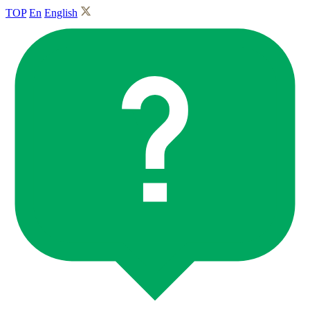
TOP
En
English