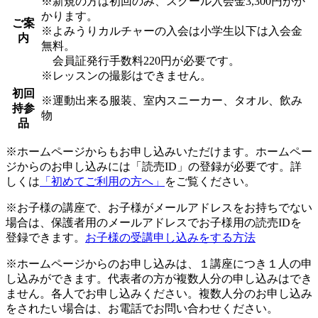
※新規の方は初回のみ、スクール入会金3,300円がか
かります。
ご案
※よみうりカルチャーの入会は小学生以下は入会金
内
無料。
会員証発行手数料220円が必要です。
※レッスンの撮影はできません。
初回
※運動出来る服装、室内スニーカー、タオル、飲み
持参
物
品
※ホームページからもお申し込みいただけます。ホームペー
ジからのお申し込みには「読売ID」の登録が必要です。詳
しくは
「初めてご利用の方へ」
をご覧ください。
※お子様の講座で、お子様がメールアドレスをお持ちでない
場合は、保護者用のメールアドレスでお子様用の読売IDを
登録できます。
お子様の受講申し込みをする方法
※ホームページからのお申し込みは、１講座につき１人の申
し込みができます。代表者の方が複数人分の申し込みはでき
ません。各人でお申し込みください。複数人分のお申し込み
をされたい場合は、お電話でお問い合わせください。