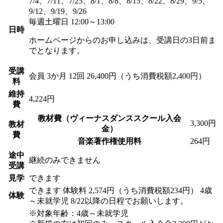
7/4、7/11、7/25、8/1、8/8、8/15、8/22、8/29、9/5、
9/12、9/19、9/26
毎週土曜日 12:00～13:00
日時
ホームページからのお申し込みは、受講日の3日前ま
でとなります。
受講
会員
3か月 12回 26,400円（うち消費税額2,400円）
料
維持
4,224円
費
教材費（ヴィーナスダンススクール入会
3,300円
教材
金）
費
音楽著作権使用料
264円
途中
継続のみできません
受講
見学
できます
できます
体験料
2,574円（うち消費税額234円）
4歳
体験
～未就学児 8/22以降の日程でお願いします。
※対象年齢：4歳～未就学児