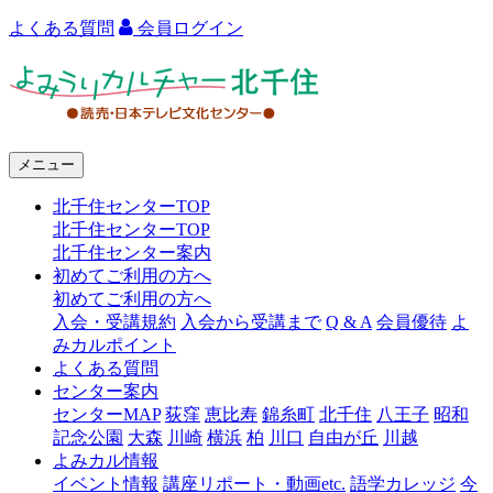
よくある質問
会員ログイン
よ
み
う
メニュー
り
北千住センターTOP
カ
北千住センターTOP
ル
北千住センター案内
初めてご利用の方へ
チ
初めてご利用の方へ
ャ
入会・受講規約
入会から受講まで
Q & A
会員優待
よ
みカルポイント
ー
よくある質問
センター案内
北
センターMAP
荻窪
恵比寿
錦糸町
北千住
八王子
昭和
千
記念公園
大森
川崎
横浜
柏
川口
自由が丘
川越
よみカル情報
住
イベント情報
講座リポート・動画etc.
語学カレッジ
今