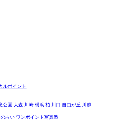
カルポイント
念公園
大森
川崎
横浜
柏
川口
自由が丘
川越
月の占い
ワンポイント写真塾