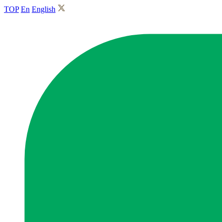
TOP
En
English