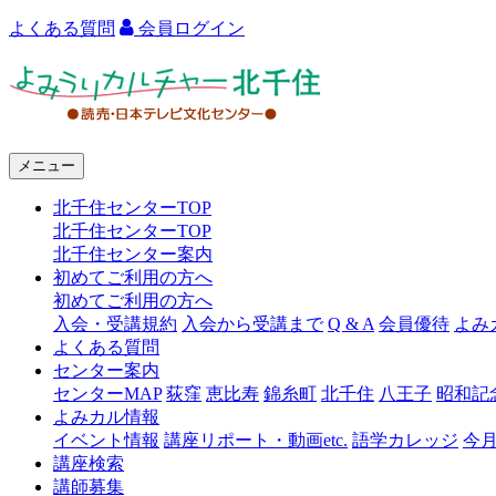
よくある質問
会員ログイン
よ
み
う
メニュー
り
北千住センターTOP
カ
北千住センターTOP
ル
北千住センター案内
初めてご利用の方へ
チ
初めてご利用の方へ
ャ
入会・受講規約
入会から受講まで
Q & A
会員優待
よみ
よくある質問
ー
センター案内
センターMAP
荻窪
恵比寿
錦糸町
北千住
八王子
昭和記
北
よみカル情報
千
イベント情報
講座リポート・動画etc.
語学カレッジ
今
講座検索
住
講師募集