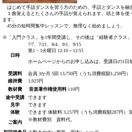
はじめて手話ダンスを習う方のための、手話とダンスを融
１曲覚えるとたくさんの手話が覚えられます。頭と体を使う
ます。
45分の短時間集中レッスンで、無理なく始めましょう。
※「入門クラス」を1年間受講し、その後は「経験者クラス
7/7、7/21、8/4、9/1、9/15
第1・3火曜日 12:10～12:55
日時
ホームページからのお申し込みは、受講日の1日
受講料
会員
3か月 5回 13,750円（うち消費税額1,250円）
維持費
1,925円
教材費
音楽著作権使用料
110円
途中受講
できます
見学
できます
体験
できます
体験料
3,157円（うち消費税額287円）
※教材費別 資料代。
ご案内