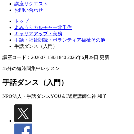
講座リクエスト
お問い合わせ
トップ
よみうりカルチャー北千住
キャリアアップ・実務
手話・福祉朗読・ボランティア福祉その他
手話ダンス（入門）
講座コード：202607-15831840 2026年6月29日 更新
45分の短時間集中レッスン
手話ダンス（入門）
NPO法人・手話ダンスYOU＆I認定講師
仁神 和子