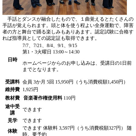
手話とダンスが融合したもので、１曲覚えるとたくさんの
手話が覚えられます。頭と体を使う程よい全身運動で、障害
者の方と舞台で踊る楽しみもありあます。認定試験に合格す
れば指導員としての認定証も取得できます。
7/7、7/21、8/4、9/1、9/15
第1・3火曜日 13:00～14:30
日時
ホームページからのお申し込みは、受講日の1日前
までとなります。
受講料
会員
3か月 5回 15,950円（うち消費税額1,450円）
維持費
1,925円
教材費
音楽著作権使用料
110円
途中受
できます
講
見学
できます
できます
体験料
3,597円（うち消費税額327円）
随
体験
時。要予約