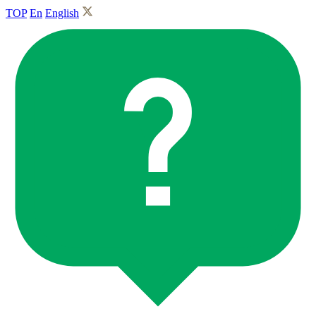
TOP
En
English