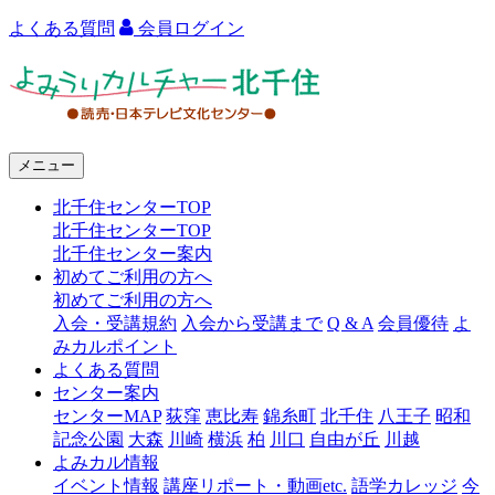
よくある質問
会員ログイン
よ
み
う
メニュー
り
北千住センターTOP
カ
北千住センターTOP
ル
北千住センター案内
初めてご利用の方へ
チ
初めてご利用の方へ
ャ
入会・受講規約
入会から受講まで
Q & A
会員優待
よ
みカルポイント
ー
よくある質問
センター案内
北
センターMAP
荻窪
恵比寿
錦糸町
北千住
八王子
昭和
千
記念公園
大森
川崎
横浜
柏
川口
自由が丘
川越
よみカル情報
住
イベント情報
講座リポート・動画etc.
語学カレッジ
今