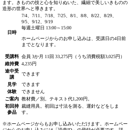
ます。きものの技と心を知りぬいた、繊細で美しいきものの
造形の世界へと導きます。
7/4、7/11、7/18、7/25、8/1、8/8、8/22、8/29、
9/5、9/12、9/19
毎週土曜日 13:00～15:00
日時
ホームページからのお申し込みは、受講日の4日前
までとなります。
受講料
会員
3か月 11回 33,275円（うち消費税額3,025円）
維持費
4,235円
途中受
できます
講
見学
できます
体験
できません
ご案内
教材費／別。テキスト代1,200円。
初回持
裁縫用具。初回は寸法を測る、運針などをしま
参品
す。
※ホームページからもお申し込みいただけます。ホームペー
ジからのお申し込みには「読売ID」の登録が必要です。詳