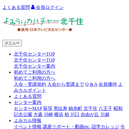
よくある質問
会員ログイン
よ
み
う
メニュー
り
北千住センターTOP
カ
北千住センターTOP
ル
北千住センター案内
初めてご利用の方へ
チ
初めてご利用の方へ
ャ
入会・受講規約
入会から受講まで
Q & A
会員優待
よ
みカルポイント
ー
よくある質問
センター案内
北
センターMAP
荻窪
恵比寿
錦糸町
北千住
八王子
昭和
千
記念公園
大森
川崎
横浜
柏
川口
自由が丘
川越
よみカル情報
住
イベント情報
講座リポート・動画etc.
語学カレッジ
今