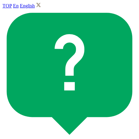
TOP
En
English