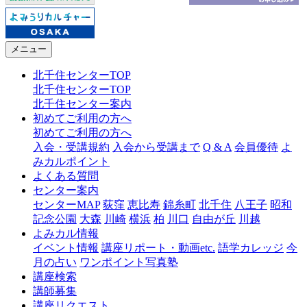
メニュー
北千住センターTOP
北千住センターTOP
北千住センター案内
初めてご利用の方へ
初めてご利用の方へ
入会・受講規約
入会から受講まで
Q & A
会員優待
よ
みカルポイント
よくある質問
センター案内
センターMAP
荻窪
恵比寿
錦糸町
北千住
八王子
昭和
記念公園
大森
川崎
横浜
柏
川口
自由が丘
川越
よみカル情報
イベント情報
講座リポート・動画etc.
語学カレッジ
今
月の占い
ワンポイント写真塾
講座検索
講師募集
講座リクエスト