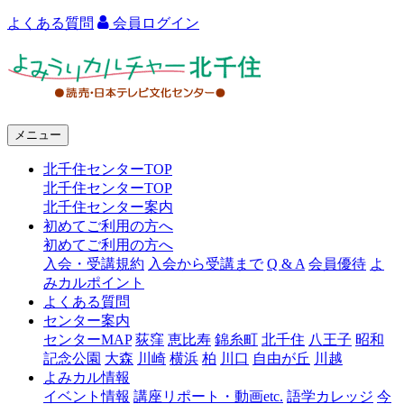
よくある質問
会員ログイン
よ
み
う
メニュー
り
北千住センターTOP
カ
北千住センターTOP
ル
北千住センター案内
初めてご利用の方へ
チ
初めてご利用の方へ
ャ
入会・受講規約
入会から受講まで
Q & A
会員優待
よ
みカルポイント
ー
よくある質問
センター案内
北
センターMAP
荻窪
恵比寿
錦糸町
北千住
八王子
昭和
千
記念公園
大森
川崎
横浜
柏
川口
自由が丘
川越
よみカル情報
住
イベント情報
講座リポート・動画etc.
語学カレッジ
今