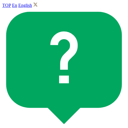
TOP
En
English