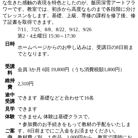
な生きた感触の表現を特色としたのが、飯田深雪アートフラ
ワーです。教室では、初歩から高度なものまで各段階に分け
てレッスンをします。基礎、上級、専修の課程を修了後、修
了証書を取得できます。
7/11、7/25、8/8、8/22、9/12、9/26
第2・4土曜日 15:30～17:30
日時
ホームページからのお申し込みは、受講日の8日前ま
でとなります。
受講
会員
3か月 6回 19,800円（うち消費税額1,800円）
料
維持
2,310円
費
途中
できます
基礎などと合わせて16名
受講
見学
できます
体験
できません
体験は基礎クラスで。
＊参加費のお手続きをもって教材の手配をいたしま
ご案
す。8日前までにご入金をお済ませください。
内
教材費／別。１作品 1,000円から。教室で講師にお