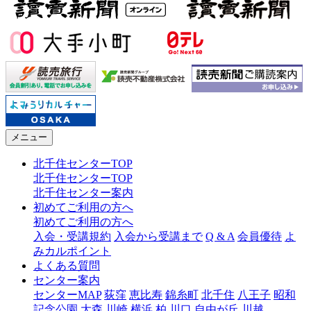
メニュー
北千住センターTOP
北千住センターTOP
北千住センター案内
初めてご利用の方へ
初めてご利用の方へ
入会・受講規約
入会から受講まで
Q & A
会員優待
よ
みカルポイント
よくある質問
センター案内
センターMAP
荻窪
恵比寿
錦糸町
北千住
八王子
昭和
記念公園
大森
川崎
横浜
柏
川口
自由が丘
川越