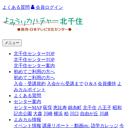
よくある質問
会員ログイン
よ
み
う
メニュー
り
北千住センターTOP
カ
北千住センターTOP
ル
北千住センター案内
初めてご利用の方へ
チ
初めてご利用の方へ
ャ
入会・受講規約
入会から受講まで
Q & A
会員優待
よ
みカルポイント
ー
よくある質問
センター案内
北
センターMAP
荻窪
恵比寿
錦糸町
北千住
八王子
昭和
千
記念公園
大森
川崎
横浜
柏
川口
自由が丘
川越
よみカル情報
住
イベント情報
講座リポート・動画etc.
語学カレッジ
今