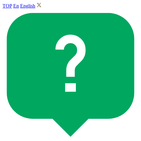
TOP
En
English