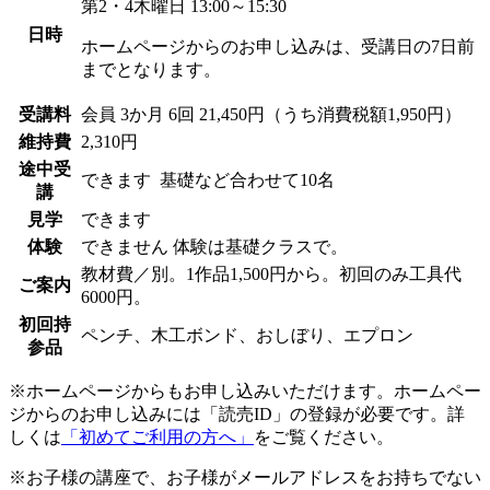
第2・4木曜日 13:00～15:30
日時
ホームページからのお申し込みは、受講日の7日前
までとなります。
受講料
会員
3か月 6回 21,450円（うち消費税額1,950円）
維持費
2,310円
途中受
できます
基礎など合わせて10名
講
見学
できます
体験
できません
体験は基礎クラスで。
教材費／別。1作品1,500円から。初回のみ工具代
ご案内
6000円。
初回持
ペンチ、木工ボンド、おしぼり、エプロン
参品
※ホームページからもお申し込みいただけます。ホームペー
ジからのお申し込みには「読売ID」の登録が必要です。詳
しくは
「初めてご利用の方へ」
をご覧ください。
※お子様の講座で、お子様がメールアドレスをお持ちでない