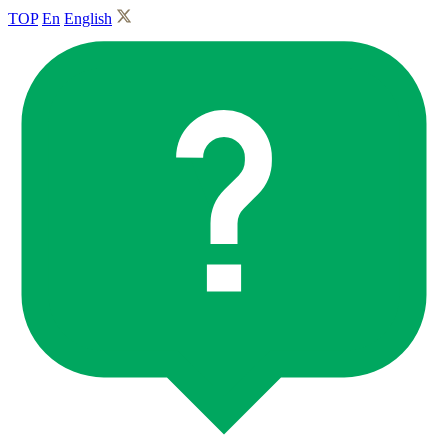
TOP
En
English