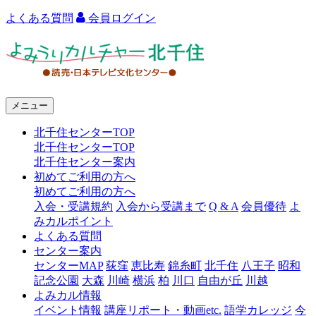
よくある質問
会員ログイン
よ
み
う
メニュー
り
北千住センターTOP
カ
北千住センターTOP
ル
北千住センター案内
初めてご利用の方へ
チ
初めてご利用の方へ
ャ
入会・受講規約
入会から受講まで
Q & A
会員優待
よ
みカルポイント
ー
よくある質問
センター案内
北
センターMAP
荻窪
恵比寿
錦糸町
北千住
八王子
昭和
千
記念公園
大森
川崎
横浜
柏
川口
自由が丘
川越
よみカル情報
住
イベント情報
講座リポート・動画etc.
語学カレッジ
今