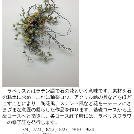
ラペリスとはラテン語で石の花という意味です。素材を石
の粘土に求め、これに釉薬ロウ、アクリル絵の具などをほど
こすことにより、陶花風、ステンド風など花をモチーフにさ
まざまな意匠の凝らした作品を作ります。基礎コースから上
級コースへと指導し、各コース終了時には。ラペリスフラワ
ーの修了証を発行します。
7/9、7/23、8/13、8/27、9/10、9/24