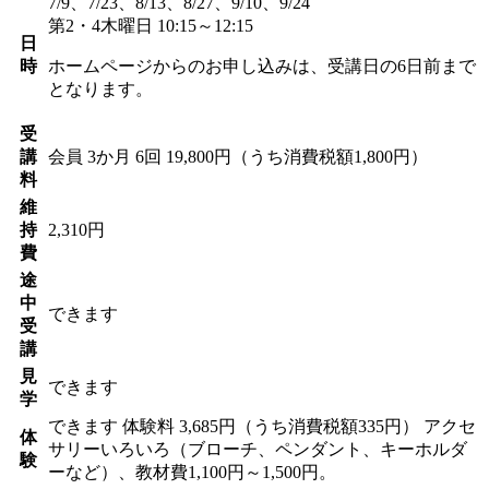
7/9、7/23、8/13、8/27、9/10、9/24
第2・4木曜日 10:15～12:15
日
時
ホームページからのお申し込みは、受講日の6日前まで
となります。
受
講
会員
3か月 6回 19,800円（うち消費税額1,800円）
料
維
持
2,310円
費
途
中
できます
受
講
見
できます
学
できます
体験料
3,685円（うち消費税額335円）
アクセ
体
サリーいろいろ（ブローチ、ペンダント、キーホルダ
験
ーなど）、教材費1,100円～1,500円。