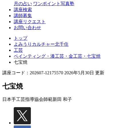
月の占い
ワンポイント写真塾
講座検索
講師募集
講座リクエスト
お問い合わせ
トップ
よみうりカルチャー北千住
工芸
ペインティング・漆工芸・金工芸・七宝焼
七宝焼
講座コード：202607-12175570 2026年5月30日 更新
七宝焼
日本手工芸指導協会師範
新田 和子