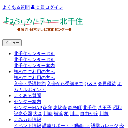
よくある質問
会員ログイン
よ
み
う
メニュー
り
北千住センターTOP
カ
北千住センターTOP
ル
北千住センター案内
初めてご利用の方へ
チ
初めてご利用の方へ
ャ
入会・受講規約
入会から受講まで
Q & A
会員優待
よ
みカルポイント
ー
よくある質問
センター案内
北
センターMAP
荻窪
恵比寿
錦糸町
北千住
八王子
昭和
千
記念公園
大森
川崎
横浜
柏
川口
自由が丘
川越
よみカル情報
住
イベント情報
講座リポート・動画etc.
語学カレッジ
今