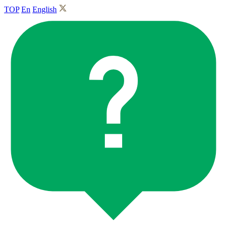
TOP
En
English