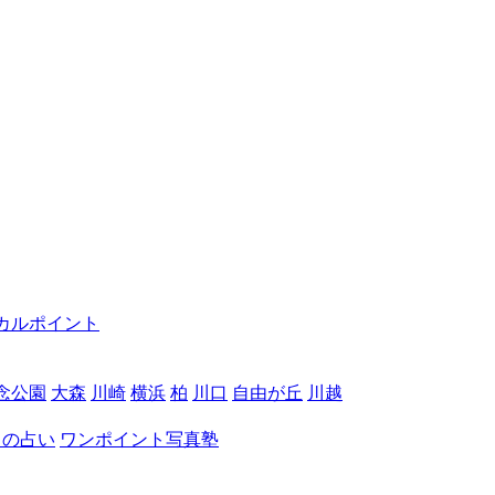
カルポイント
念公園
大森
川崎
横浜
柏
川口
自由が丘
川越
月の占い
ワンポイント写真塾