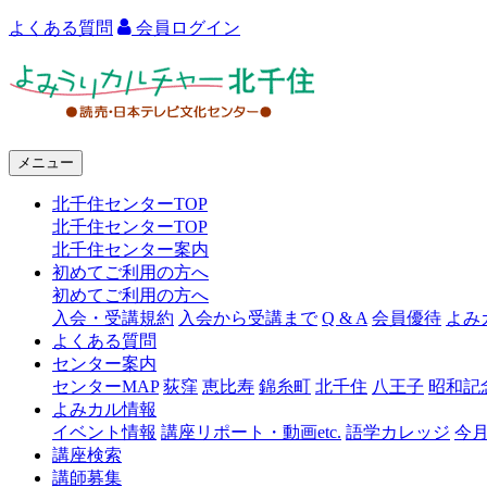
よくある質問
会員ログイン
よ
み
う
メニュー
り
北千住センターTOP
カ
北千住センターTOP
ル
北千住センター案内
初めてご利用の方へ
チ
初めてご利用の方へ
ャ
入会・受講規約
入会から受講まで
Q & A
会員優待
よみ
よくある質問
ー
センター案内
センターMAP
荻窪
恵比寿
錦糸町
北千住
八王子
昭和記
北
よみカル情報
千
イベント情報
講座リポート・動画etc.
語学カレッジ
今
講座検索
住
講師募集