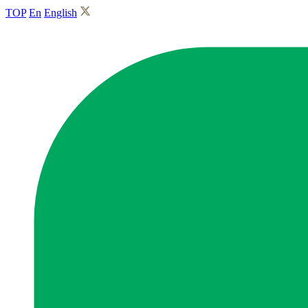
TOP
En
English