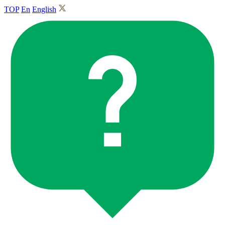
TOP
En
English