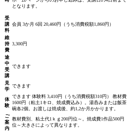
となります。
受
講
会員
3か月 6回 20,460円（うち消費税額1,860円）
料
維
持
3,300円
費
途
中
できます
受
講
見
できます
学
できます
体験料
3,410円（うち消費税額310円）
教材費
体
1600円（粘土1キロ、焼成費込み）。湯呑みまたは飯茶
験
碗各2個。お渡しは焼成後、約1,2か月かかります。
ご
教材費別、粘土代1ｋｇ200円位～。焼成費1作品500円
案
位～大きさによって異なります。
内