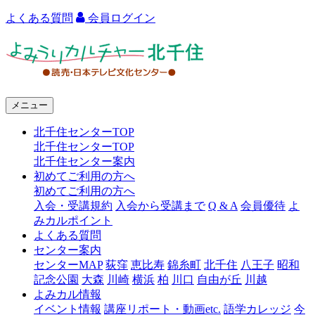
よくある質問
会員ログイン
よ
み
う
メニュー
り
北千住センターTOP
カ
北千住センターTOP
ル
北千住センター案内
初めてご利用の方へ
チ
初めてご利用の方へ
ャ
入会・受講規約
入会から受講まで
Q & A
会員優待
よ
みカルポイント
ー
よくある質問
センター案内
北
センターMAP
荻窪
恵比寿
錦糸町
北千住
八王子
昭和
千
記念公園
大森
川崎
横浜
柏
川口
自由が丘
川越
よみカル情報
住
イベント情報
講座リポート・動画etc.
語学カレッジ
今