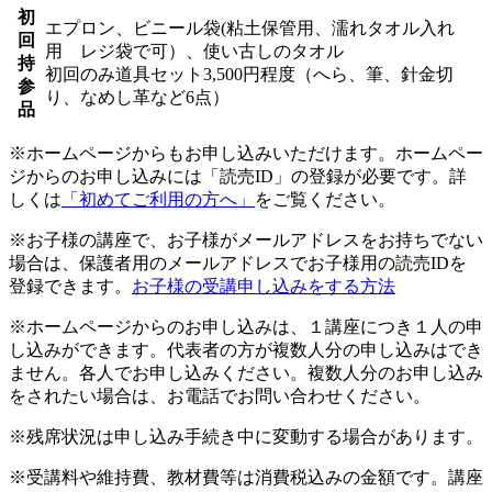
初
エプロン、ビニール袋(粘土保管用、濡れタオル入れ
回
用 レジ袋で可）、使い古しのタオル
持
初回のみ道具セット3,500円程度（へら、筆、針金切
参
り、なめし革など6点）
品
※ホームページからもお申し込みいただけます。ホームペー
ジからのお申し込みには「読売ID」の登録が必要です。詳
しくは
「初めてご利用の方へ」
をご覧ください。
※お子様の講座で、お子様がメールアドレスをお持ちでない
場合は、保護者用のメールアドレスでお子様用の読売IDを
登録できます。
お子様の受講申し込みをする方法
※ホームページからのお申し込みは、１講座につき１人の申
し込みができます。代表者の方が複数人分の申し込みはでき
ません。各人でお申し込みください。複数人分のお申し込み
をされたい場合は、お電話でお問い合わせください。
※残席状況は申し込み手続き中に変動する場合があります。
※受講料や維持費、教材費等は消費税込みの金額です。講座