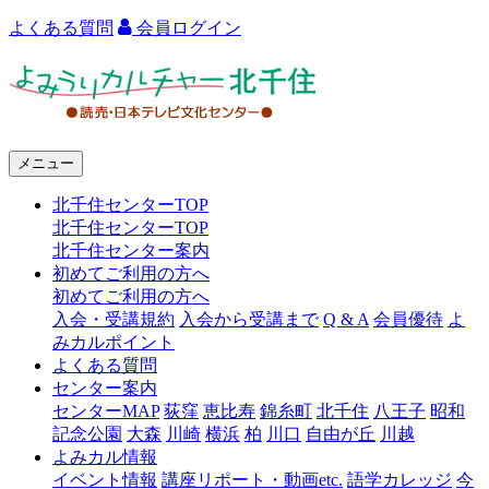
よくある質問
会員ログイン
よ
み
う
メニュー
り
北千住センターTOP
カ
北千住センターTOP
ル
北千住センター案内
初めてご利用の方へ
チ
初めてご利用の方へ
ャ
入会・受講規約
入会から受講まで
Q & A
会員優待
よ
みカルポイント
ー
よくある質問
センター案内
北
センターMAP
荻窪
恵比寿
錦糸町
北千住
八王子
昭和
千
記念公園
大森
川崎
横浜
柏
川口
自由が丘
川越
よみカル情報
住
イベント情報
講座リポート・動画etc.
語学カレッジ
今