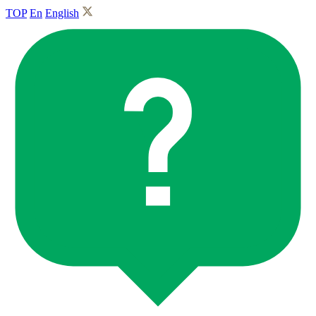
TOP
En
English