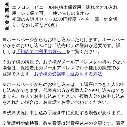
初
エプロン、ビニール袋(粘土保管用、濡れタオル入れ
回
用 レジ袋で可）、使い古しのタオル
持
初回のみ道具セット3,500円程度（へら、筆、針金切
参
り、なめし革など6点）
品
※ホームページからもお申し込みいただけます。ホームペー
ジからのお申し込みには「読売ID」の登録が必要です。詳
しくは
「初めてご利用の方へ」
をご覧ください。
※お子様の講座で、お子様がメールアドレスをお持ちでない
場合は、保護者用のメールアドレスでお子様用の読売IDを
登録できます。
お子様の受講申し込みをする方法
※ホームページからのお申し込みは、１講座につき１人の申
し込みができます。代表者の方が複数人分の申し込みはでき
ません。各人でお申し込みください。複数人分のお申し込み
をされたい場合は、お電話でお問い合わせください。
※残席状況は申し込み手続き中に変動する場合があります。
※受講料や維持費、教材費等は消費税込みの金額です。講座