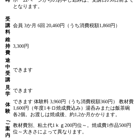
となります。
受
講
会員
3か月 6回 20,460円（うち消費税額1,860円）
料
維
持
3,300円
費
途
中
できます
受
講
見
できます
学
できます
体験料
3,960円（うち消費税額360円）
教材費
体
1,600円（年度1キロ焼成費込み）湯呑みまたは飯茶碗
験
各2個。お渡しは焼成後、約1,2か月かかります。
ご
教材費別、粘土代1ｋｇ200円位～。焼成費1作品500円
案
位～大きさによって異なります。
内