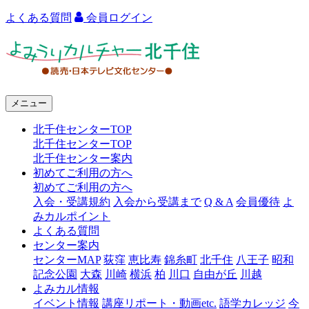
よくある質問
会員ログイン
よ
み
う
メニュー
り
北千住センターTOP
カ
北千住センターTOP
ル
北千住センター案内
初めてご利用の方へ
チ
初めてご利用の方へ
ャ
入会・受講規約
入会から受講まで
Q & A
会員優待
よ
みカルポイント
ー
よくある質問
センター案内
北
センターMAP
荻窪
恵比寿
錦糸町
北千住
八王子
昭和
千
記念公園
大森
川崎
横浜
柏
川口
自由が丘
川越
よみカル情報
住
イベント情報
講座リポート・動画etc.
語学カレッジ
今