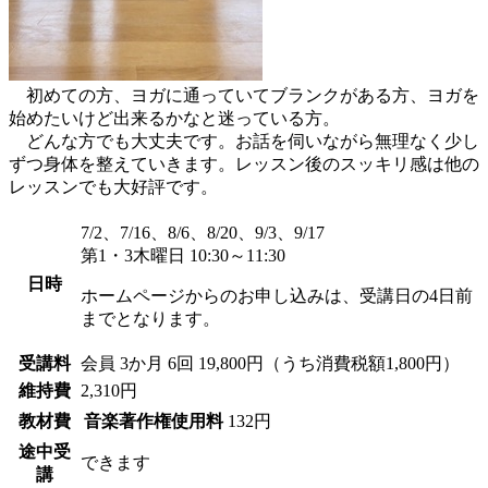
初めての方、ヨガに通っていてブランクがある方、ヨガを
始めたいけど出来るかなと迷っている方。
どんな方でも大丈夫です。お話を伺いながら無理なく少し
ずつ身体を整えていきます。レッスン後のスッキリ感は他の
レッスンでも大好評です。
7/2、7/16、8/6、8/20、9/3、9/17
第1・3木曜日 10:30～11:30
日時
ホームページからのお申し込みは、受講日の4日前
までとなります。
受講料
会員
3か月 6回 19,800円（うち消費税額1,800円）
維持費
2,310円
教材費
音楽著作権使用料
132円
途中受
できます
講