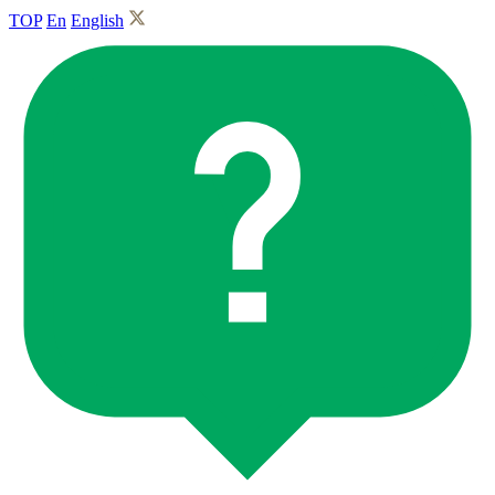
TOP
En
English