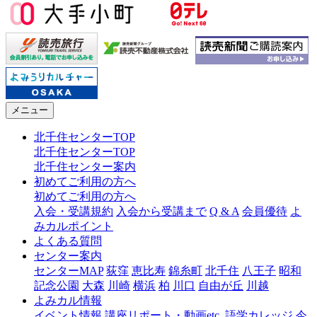
メニュー
北千住センターTOP
北千住センターTOP
北千住センター案内
初めてご利用の方へ
初めてご利用の方へ
入会・受講規約
入会から受講まで
Q & A
会員優待
よ
みカルポイント
よくある質問
センター案内
センターMAP
荻窪
恵比寿
錦糸町
北千住
八王子
昭和
記念公園
大森
川崎
横浜
柏
川口
自由が丘
川越
よみカル情報
イベント情報
講座リポート・動画etc.
語学カレッジ
今