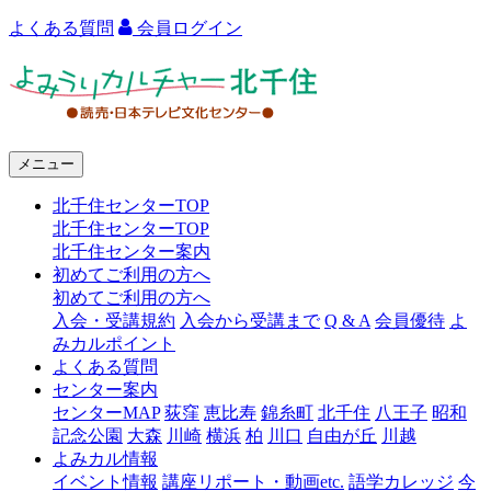
よくある質問
会員ログイン
よ
み
う
メニュー
り
北千住センターTOP
カ
北千住センターTOP
ル
北千住センター案内
初めてご利用の方へ
チ
初めてご利用の方へ
ャ
入会・受講規約
入会から受講まで
Q & A
会員優待
よ
みカルポイント
ー
よくある質問
センター案内
北
センターMAP
荻窪
恵比寿
錦糸町
北千住
八王子
昭和
千
記念公園
大森
川崎
横浜
柏
川口
自由が丘
川越
よみカル情報
住
イベント情報
講座リポート・動画etc.
語学カレッジ
今