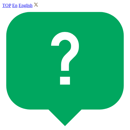
TOP
En
English