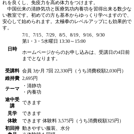
れを良くし、免疫力を高め体力をつけます。
中国伝来の清静気功と医療気功内養功を習得出来る数少な
い教室です。初めての方も基本からゆっくり学べますので、
安心して始められます。太極拳のレベルアップにも効果的で
す。
7/1、7/15、7/29、8/5、8/19、9/16、9/30
第1・3・5水曜日 13:30～15:00
日時
ホームページからのお申し込みは、受講日の4日前
までとなります。
受講料
会員
3か月 7回 22,330円（うち消費税額2,030円）
維持費
2,695円
・清静功
テーマ
・内養功
途中受
できます
講
見学
できます
体験
できます
体験料
3,575円（うち消費税額325円）
初回持
動きやすい服装、水分