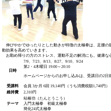
伸びやかでゆったりとした動きが特徴の太極拳は、足腰の筋
動効果を高めていきます。
お勤め帰りの方のストレス、運動不足の解消にも。健康な
7/9、7/23、8/13、8/27、9/10、9/24
第2・4木曜日 19:00～20:10
日時
ホームページからのお申し込みは、受講日の2日
受講料
会員
3か月 6回 19,140円（うち消費税額1,740円）
維持費
2,310円
站椿功（たんとうこう）
テーマ
入門太極拳 初級太極拳
簡化24式太極拳