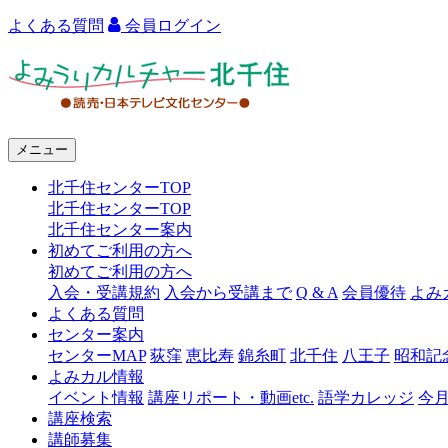
よくある質問
会員ログイン
よ
み
う
メニュー
り
北千住センターTOP
カ
北千住センターTOP
ル
北千住センター案内
初めてご利用の方へ
チ
初めてご利用の方へ
ャ
入会・受講規約
入会から受講まで
Q & A
会員優待
よみ
よくある質問
ー
センター案内
センターMAP
荻窪
恵比寿
錦糸町
北千住
八王子
昭和記
北
よみカル情報
千
イベント情報
講座リポート・動画etc.
語学カレッジ
今
講座検索
住
講師募集