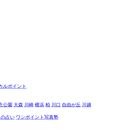
カルポイント
念公園
大森
川崎
横浜
柏
川口
自由が丘
川越
月の占い
ワンポイント写真塾