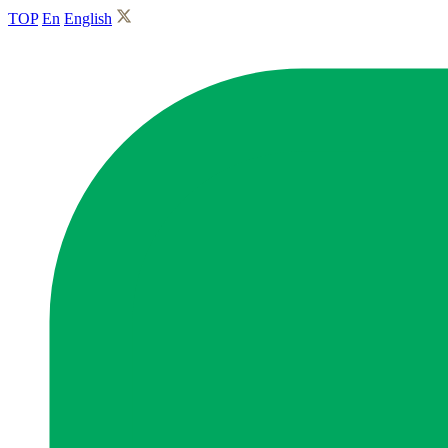
TOP
En
English