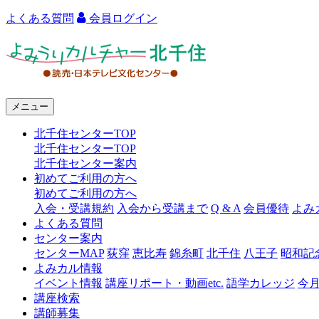
よくある質問
会員ログイン
よ
み
う
メニュー
り
北千住センターTOP
カ
北千住センターTOP
ル
北千住センター案内
初めてご利用の方へ
チ
初めてご利用の方へ
ャ
入会・受講規約
入会から受講まで
Q & A
会員優待
よみ
よくある質問
ー
センター案内
センターMAP
荻窪
恵比寿
錦糸町
北千住
八王子
昭和記
北
よみカル情報
千
イベント情報
講座リポート・動画etc.
語学カレッジ
今
講座検索
住
講師募集