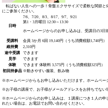
転ばない人生への一歩！骨盤エクササイズで柔軟な関節と体
にご参加ください。
7/6、7/20、8/3、8/17、9/7、9/21
第1・3月曜日 12:30～13:30
日時
ホームページからのお申し込みは、受講日の3日
受講料
会員
3か月 6回 19,140円（うち消費税額1,740円）
維持費
2,310円
途中受講
できます
見学
できます
体験
できます
体験料
3,575円（うち消費税額325円）
初回持参品
※動きやすい服装、飲み物
※ホームページからもお申し込みいただけます。ホームペー
※お子様の講座で、お子様がメールアドレスをお持ちでない
※ホームページからのお申し込みは、１講座につき１人の申
れたい場合は、お電話でお問い合わせください。