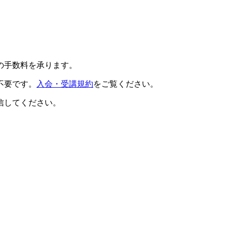
の手数料を承ります。
不要です。
入会・受講規約
をご覧ください。
信してください。