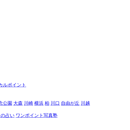
カルポイント
念公園
大森
川崎
横浜
柏
川口
自由が丘
川越
月の占い
ワンポイント写真塾