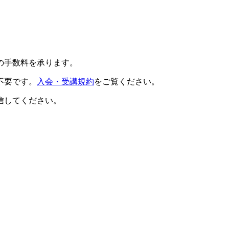
の手数料を承ります。
不要です。
入会・受講規約
をご覧ください。
信してください。