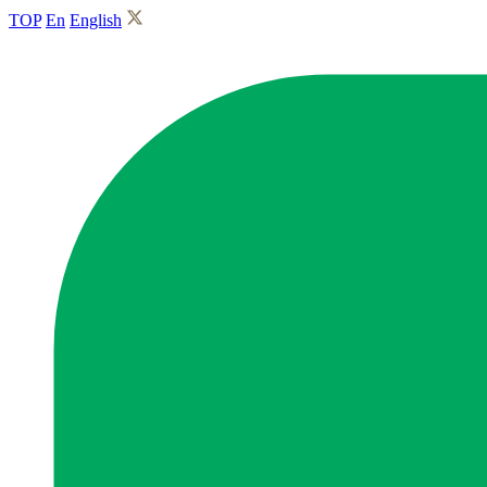
TOP
En
English