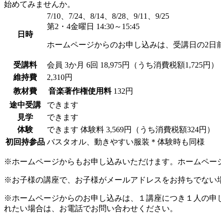
始めてみませんか。
7/10、7/24、8/14、8/28、9/11、9/25
第2・4金曜日 14:30～15:45
日時
ホームページからのお申し込みは、受講日の2日
受講料
会員
3か月 6回 18,975円（うち消費税額1,725円）
維持費
2,310円
教材費
音楽著作権使用料
132円
途中受講
できます
見学
できます
体験
できます
体験料
3,569円（うち消費税額324円）
初回持参品
バスタオル、動きやすい服装＊体験時も同様
※ホームページからもお申し込みいただけます。ホームペー
※お子様の講座で、お子様がメールアドレスをお持ちでない
※ホームページからのお申し込みは、１講座につき１人の申
れたい場合は、お電話でお問い合わせください。