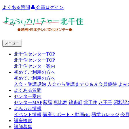
よくある質問
会員ログイン
よ
み
う
メニュー
り
北千住センターTOP
カ
北千住センターTOP
ル
北千住センター案内
初めてご利用の方へ
チ
初めてご利用の方へ
ャ
入会・受講規約
入会から受講まで
Q & A
会員優待
よみ
よくある質問
ー
センター案内
センターMAP
荻窪
恵比寿
錦糸町
北千住
八王子
昭和記
北
よみカル情報
千
イベント情報
講座リポート・動画etc.
語学カレッジ
今
講座検索
住
講師募集