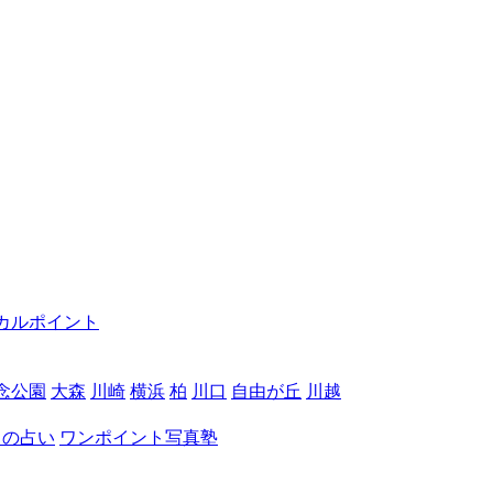
カルポイント
念公園
大森
川崎
横浜
柏
川口
自由が丘
川越
月の占い
ワンポイント写真塾