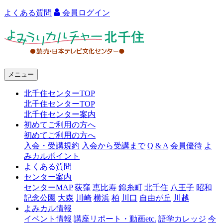
よくある質問
会員ログイン
よ
み
う
メニュー
り
北千住センターTOP
カ
北千住センターTOP
ル
北千住センター案内
初めてご利用の方へ
チ
初めてご利用の方へ
ャ
入会・受講規約
入会から受講まで
Q & A
会員優待
よ
みカルポイント
ー
よくある質問
センター案内
北
センターMAP
荻窪
恵比寿
錦糸町
北千住
八王子
昭和
千
記念公園
大森
川崎
横浜
柏
川口
自由が丘
川越
よみカル情報
住
イベント情報
講座リポート・動画etc.
語学カレッジ
今