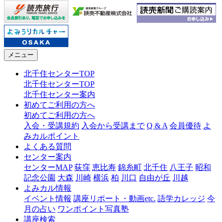
メニュー
北千住センターTOP
北千住センターTOP
北千住センター案内
初めてご利用の方へ
初めてご利用の方へ
入会・受講規約
入会から受講まで
Q & A
会員優待
よ
みカルポイント
よくある質問
センター案内
センターMAP
荻窪
恵比寿
錦糸町
北千住
八王子
昭和
記念公園
大森
川崎
横浜
柏
川口
自由が丘
川越
よみカル情報
イベント情報
講座リポート・動画etc.
語学カレッジ
今
月の占い
ワンポイント写真塾
講座検索