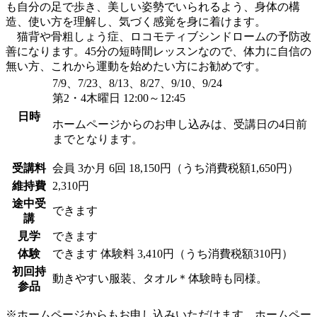
も自分の足で歩き、美しい姿勢でいられるよう、身体の構
造、使い方を理解し、気づく感覚を身に着けます。
猫背や骨粗しょう症、ロコモティブシンドロームの予防改
善になります。45分の短時間レッスンなので、体力に自信の
無い方、これから運動を始めたい方にお勧めです。
7/9、7/23、8/13、8/27、9/10、9/24
第2・4木曜日 12:00～12:45
日時
ホームページからのお申し込みは、受講日の4日前
までとなります。
受講料
会員
3か月 6回 18,150円（うち消費税額1,650円）
維持費
2,310円
途中受
できます
講
見学
できます
体験
できます
体験料
3,410円（うち消費税額310円）
初回持
動きやすい服装、タオル＊体験時も同様。
参品
※ホームページからもお申し込みいただけます。ホームペー