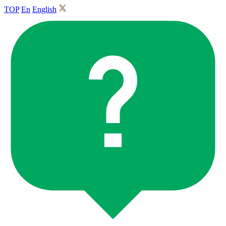
TOP
En
English