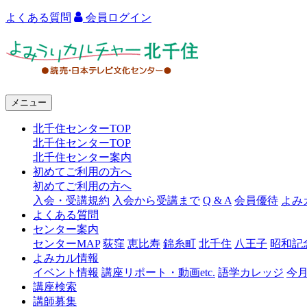
よくある質問
会員ログイン
よ
み
う
メニュー
り
北千住センターTOP
カ
北千住センターTOP
ル
北千住センター案内
初めてご利用の方へ
チ
初めてご利用の方へ
ャ
入会・受講規約
入会から受講まで
Q & A
会員優待
よみ
よくある質問
ー
センター案内
センターMAP
荻窪
恵比寿
錦糸町
北千住
八王子
昭和記
北
よみカル情報
千
イベント情報
講座リポート・動画etc.
語学カレッジ
今
講座検索
住
講師募集