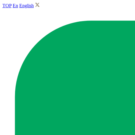
TOP
En
English