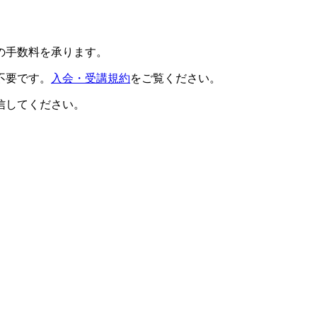
の手数料を承ります。
不要です。
入会・受講規約
をご覧ください。
信してください。