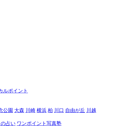
カルポイント
念公園
大森
川崎
横浜
柏
川口
自由が丘
川越
月の占い
ワンポイント写真塾